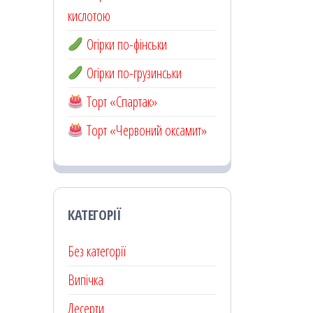
кислотою
Огірки по-фінськи
Огірки по-грузинськи
Торт «Спартак»
Торт «Червоний оксамит»
КАТЕГОРІЇ
Без категорії
Випічка
Десерти