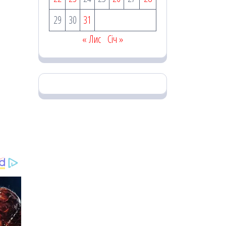
29
30
31
« Лис
Січ »