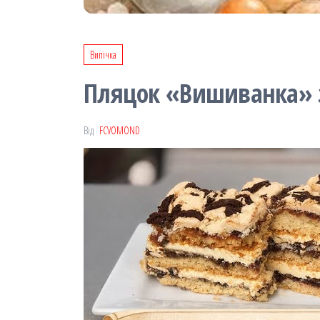
Випічка
Пляцок «Вишиванка» 
Від
FCVOMOND