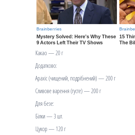
Какао — 20 г
Додатково:
Арахіс (чищений, подрібнений) — 200 г
Сливове варення (густе) — 200 г
Для безе:
Білки — 3 шт.
Цукор — 120 г