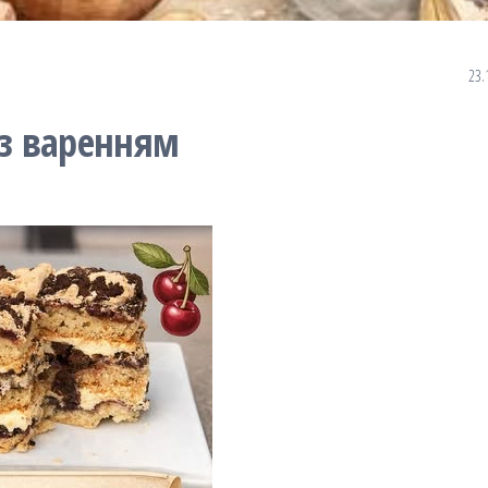
23.
з варенням