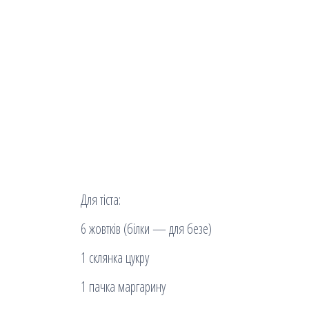
Для тіста:
6 жовтків (білки — для безе)
1 склянка цукру
1 пачка маргарину