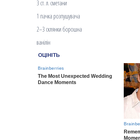
3 ст. л. сметани
1 пачка розпушувача
2–3 склянки борошна
ванілін