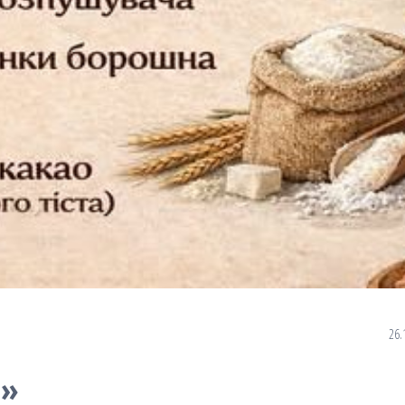
26.
и»