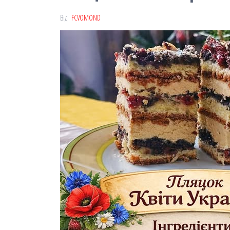
Від
FCVOMOND