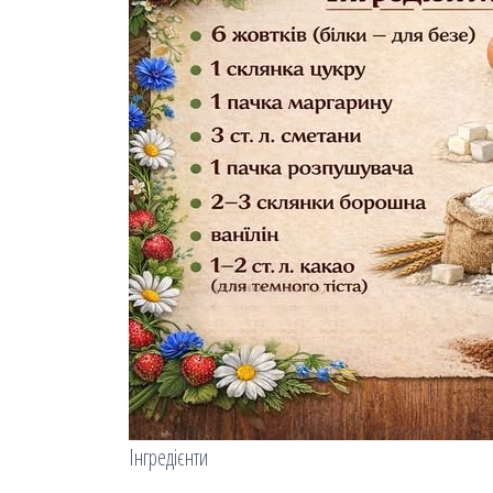
І
нгредієнти