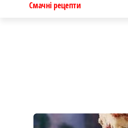
Смачні рецепти
Перейти
до
контенту