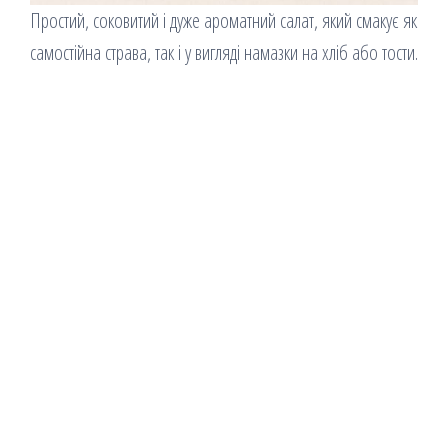
Простий, соковитий і дуже ароматний салат, який смакує як
самостійна страва, так і у вигляді намазки на хліб або тости.