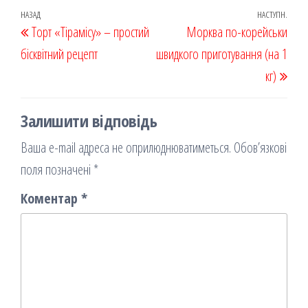
oo
od
ит
Навігація
Попередній
НАЗАД
НАСТУПН.
Наст
Торт «Тірамісу» – простий
k
on
ис
Морква по-корейськи
записів
запис
запи
бісквітний рецепт
я
швидкого приготування (на 1
кг)
Залишити відповідь
Ваша e-mail адреса не оприлюднюватиметься.
Обов’язкові
поля позначені
*
Коментар
*