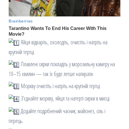
Яйця відваріть, охолодіть, очистіть і натріть на
крупній тертці.
Плавлені сирки покладіть у морозильну камеру на
10–15 хвилин — так їх буде легше натирати.
Моркву очистіть і натріть на крупній тертці.
З’єднайте моркву, яйця та натерті сирки в мисці.
Додайте подрібнений часник, майонез, сіль і
перець.