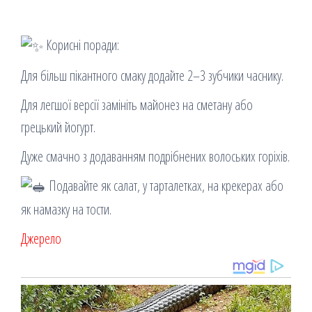
Корисні поради:
Для більш пікантного смаку додайте 2–3 зубчики часнику.
Для легшої версії замініть майонез на сметану або
грецький йогурт.
Дуже смачно з додаванням подрібнених волоських горіхів.
Подавайте як салат, у тарталетках, на крекерах або
як намазку на тости.
Джерело