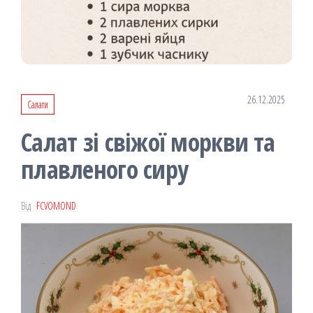
26.12.2025
Салати
Салат зі свіжої моркви та
плавленого сиру
Від
FCVOMOND