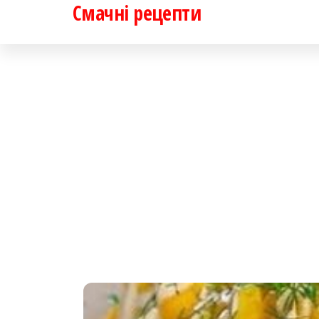
Смачні рецепти
Перейти
до
контенту