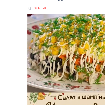
Від
FCVOMOND