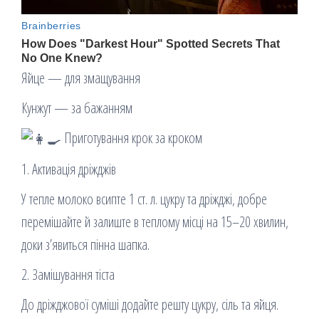
Яйце — для змащування
Кунжут — за бажанням
Приготування крок за кроком
1. Активація дріжджів
У тепле молоко всипте 1 ст. л. цукру та дріжджі, добре
перемішайте й залиште в теплому місці на 15–20 хвилин,
доки з’явиться пінна шапка.
2. Замішування тіста
До дріжджової суміші додайте решту цукру, сіль та яйця.