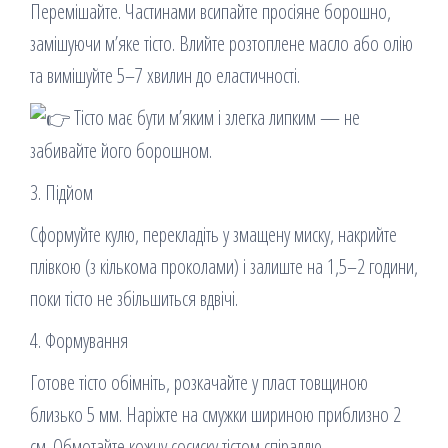
Перемішайте. Частинами всипайте просіяне борошно,
замішуючи м’яке тісто. Влийте розтоплене масло або олію
та вимішуйте 5–7 хвилин до еластичності.
Тісто має бути м’яким і злегка липким — не
забивайте його борошном.
3. Підйом
Сформуйте кулю, перекладіть у змащену миску, накрийте
плівкою (з кількома проколами) і залиште на 1,5–2 години,
поки тісто не збільшиться вдвічі.
4. Формування
Готове тісто обімніть, розкачайте у пласт товщиною
близько 5 мм. Наріжте на смужки шириною приблизно 2
см. Обмотайте кожну сосиску тістом спіраллю.