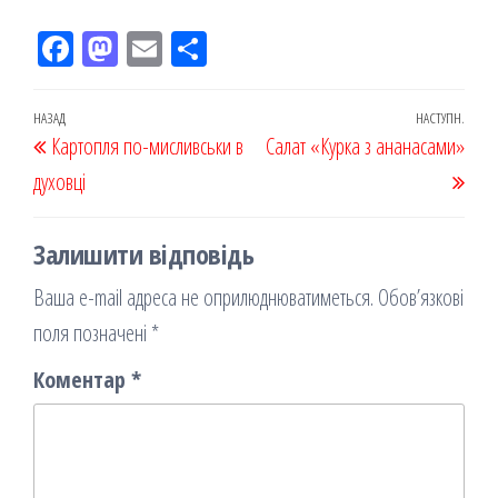
Fac
M
Em
По
eb
ast
ail
діл
oo
od
ит
Навігація
Попередній
НАЗАД
НАСТУПН.
Наст
Картопля по-мисливськи в
k
on
ис
Салат «Курка з ананасами»
записів
запис
запи
духовці
я
Залишити відповідь
Ваша e-mail адреса не оприлюднюватиметься.
Обов’язкові
поля позначені
*
Коментар
*