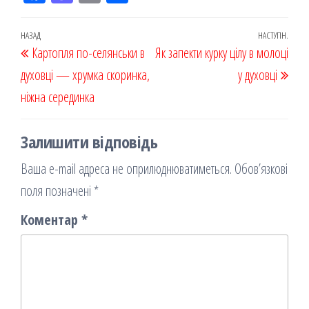
eb
ast
ail
діл
oo
od
ит
Навігація
Попередній
НАЗАД
НАСТУПН.
Наст
Картопля по-селянськи в
k
on
ис
Як запекти курку цілу в молоці
записів
запис
запи
духовці — хрумка скоринка,
я
у духовці
ніжна серединка
Залишити відповідь
Ваша e-mail адреса не оприлюднюватиметься.
Обов’язкові
поля позначені
*
Коментар
*