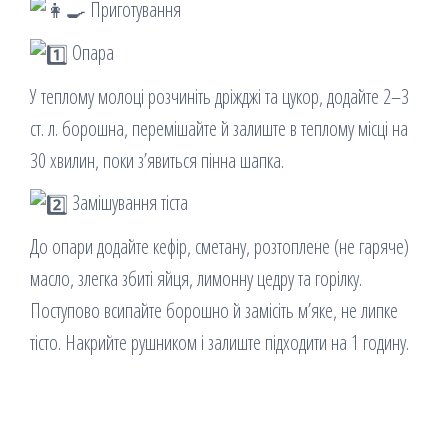
Приготування
Опара
У теплому молоці розчиніть дріжджі та цукор, додайте 2–3
ст. л. борошна, перемішайте й залиште в теплому місці на
30 хвилин, поки з’явиться пінна шапка.
Замішування тіста
До опари додайте кефір, сметану, розтоплене (не гаряче)
масло, злегка збиті яйця, лимонну цедру та горілку.
Поступово всипайте борошно й замісіть м’яке, не липке
тісто. Накрийте рушником і залиште підходити на 1 годину.