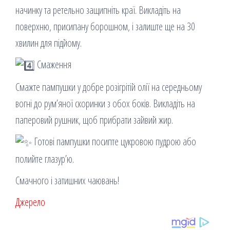
начинку та ретельно защипніть краї. Викладіть на
поверхню, присипану борошном, і залиште ще на 30
хвилин для підйому.
Смаження
Смажте пампушки у добре розігрітій олії на середньому
вогні до рум’яної скоринки з обох боків. Викладіть на
паперовий рушник, щоб прибрати зайвий жир.
Готові пампушки посипте цукровою пудрою або
полийте глазур’ю.
Смачного і затишних чаювань!
Джерело