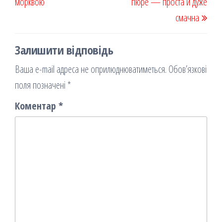
морквою
я
пюре — проста й дуже
смачна
Залишити відповідь
Ваша e-mail адреса не оприлюднюватиметься.
Обов’язкові
поля позначені
*
Коментар
*