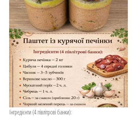
Інгредієнти (4 півлітрові банки):