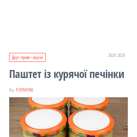
26.01.2026
Другі страви і закуски
Паштет із курячої печінки
Від
FCVOMOND