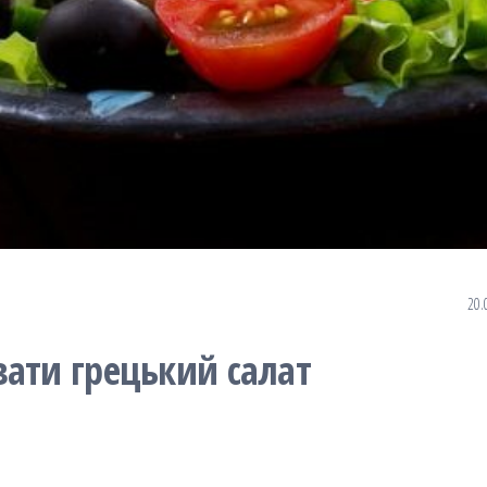
20.
вати грецький салат