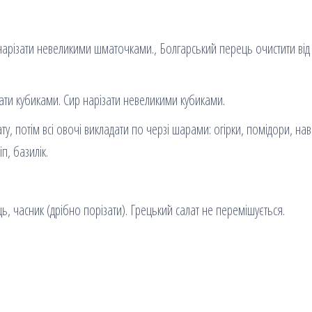
нарізати невеликими шматочками., Болгарський перець очистити від
зати кубиками. Сир нарізати невеликими кубиками.
ату, потім всі овочі викладати по черзі шарами: огірки, помідори, на
п, базилік.
ць, часник (дрібно порізати). Грецький салат не перемішується.