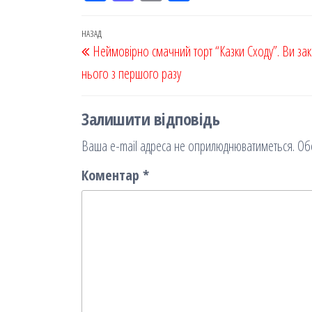
eb
ast
ail
діл
oo
od
ит
Навігація
Попередній
НАЗАД
Неймовірно смачний торт “Казки Сходу”. Ви зак
k
on
ис
записів
запис
нього з першого разу
я
Залишити відповідь
Ваша e-mail адреса не оприлюднюватиметься.
Об
Коментар
*