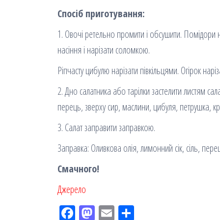
Спосіб приготування:
1. Овочі ретельно промити і обсушити. Помідори 
насіння і нарізати соломкою.
Ріпчасту цибулю нарізати півкільцями. Огірок нарі
2. Дно салатника або тарілки застелити листям сал
перець, зверху сир, маслини, цибуля, петрушка, крі
3. Салат заправити заправкою.
Заправка: Оливкова олія, лимонний сік, сіль, пере
Смачного!
Джерело
Fac
M
Em
По