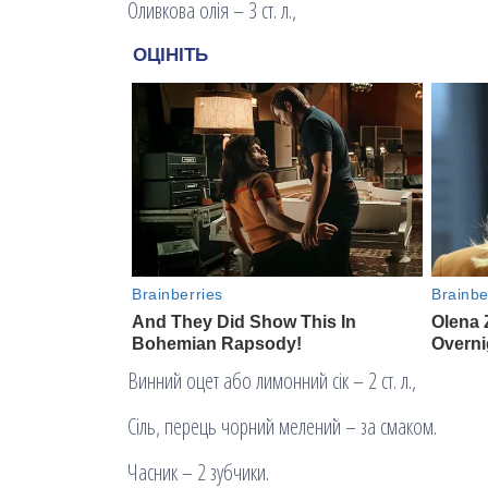
Оливкова олія – ​​3 ст. л.,
Винний оцет або лимонний сік – 2 ст. л.,
Сіль, перець чорний мелений – за смаком.
Часник – 2 зубчики.