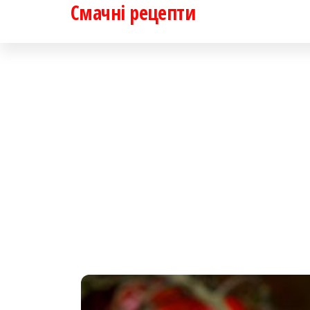
Смачні рецепти
Перейти
до
контенту