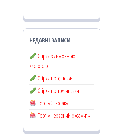
НЕДАВНІ ЗАПИСИ
Огірки з лимонною
кислотою
Огірки по-фінськи
Огірки по-грузинськи
Торт «Спартак»
Торт «Червоний оксамит»