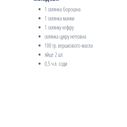
1 склянка борошна
1 склянка манки
1 склянку кефіру
склянка цукру неповна
100 гр. вершкового масла
яйце 2 шт.
0,5 ч.л. соди