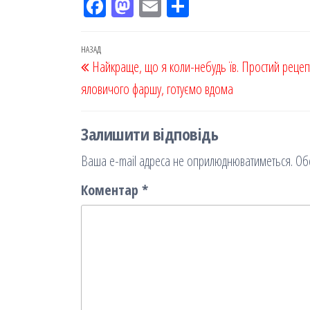
Fac
M
Em
По
eb
ast
ail
діл
oo
od
ит
Навігація
Попередній
НАЗАД
Найкраще, що я коли-небудь їв. Простий рецеп
k
on
ис
записів
запис
яловичого фаршу, готуємо вдома
я
Залишити відповідь
Ваша e-mail адреса не оприлюднюватиметься.
Об
Коментар
*