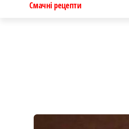
Смачні рецепти
Перейти
до
контенту