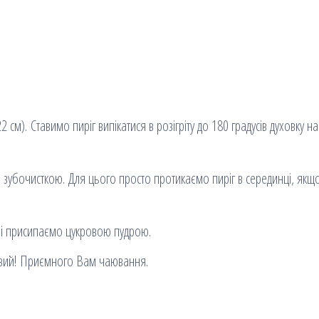
см). Ставимо пиріг випікатися в розігріту до 180 градусів духовку н
зубочисткою. Для цього просто протикаємо пиріг в серединці, якщ
и і присипаємо цукровою пудрою.
товий! Приємного Вам чаювання.