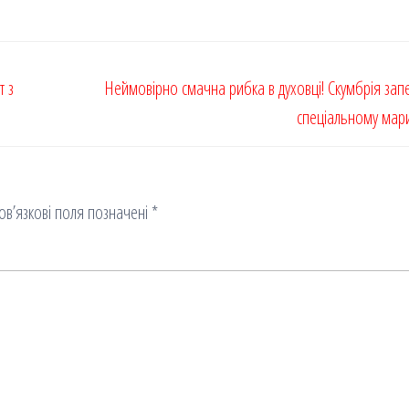
т з
Неймовірно смачна рибка в духовці! Скумбрія зап
спеціальному мар
ов’язкові поля позначені
*