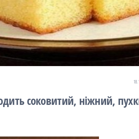
18.
одить соковитий, ніжний, пух