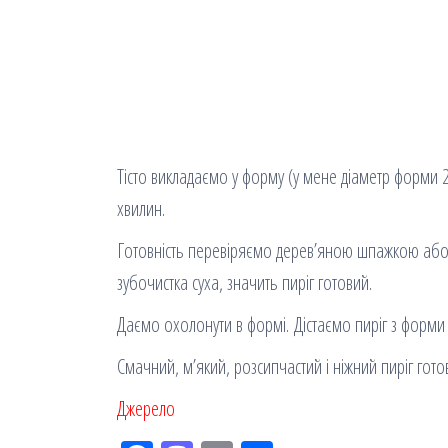
Тісто викладаємо у форму (у мене діаметр форми 22 
хвилин.
Готовність перевіряємо дерев’яною шпажкою або 
зубочистка суха, значить пиріг готовий.
Даємо охолонути в формі. Дістаємо пиріг з форм
Смачний, м’який, розсипчастий і ніжний пиріг го
Джерело