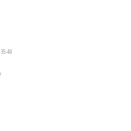
а 35-40
о