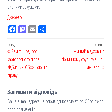
рибними закусками.
Джерело
Fac
M
Em
По
eb
ast
ail
діл
oo
od
ит
Навігація
Попередній
НАЗАД
НАСТУПН.
Наст
Замість нудного
k
on
ис
Минтай в духовці в
записів
запис
запи
картопляного пюре і
я
гірчичному соусі: смачно і
відбивних! Обожнюю цю
дешево!
страву!
Залишити відповідь
Ваша e-mail адреса не оприлюднюватиметься.
Обов’язкові
поля позначені
*