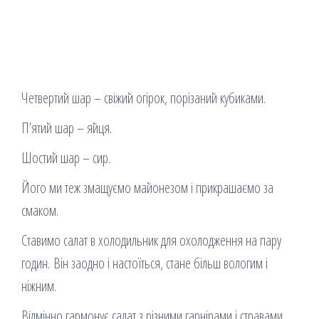
Четвертий шар – свіжий огірок, порізаний кубиками.
П’ятий шар – яйця.
Шостий шар – сир.
Його ми теж змащуємо майонезом і прикрашаємо за
смаком.
Ставимо салат в холодильник для охолодження на пару
годин. Він заодно і настоїться, стане більш вологим і
ніжним.
Відмінно гармонує салат з різними гарнірами і стравами,