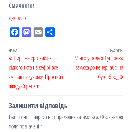
Смачного!
Джерело
Fac
M
Em
По
eb
ast
ail
діл
oo
od
ит
Навігація
Попередній
НАЗАД
НАСТУПН.
Наст
Пиріг «Черговий» з
k
on
ис
М’ясо у фользі. Суперова
записів
запис
запи
рідкого тіста на кефірі: все
я
закуска до вечері або на
змішав і в духовку. Простий і
бутерброд
швидкий рецепт
Залишити відповідь
Ваша e-mail адреса не оприлюднюватиметься.
Обов’язкові
поля позначені
*