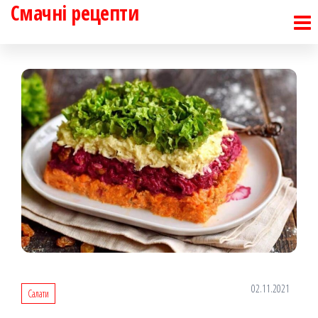
Смачні рецепти
Перейти
до
контенту
02.11.2021
Салати