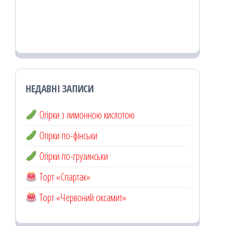
НЕДАВНІ ЗАПИСИ
Огірки з лимонною кислотою
Огірки по-фінськи
Огірки по-грузинськи
Торт «Спартак»
Торт «Червоний оксамит»