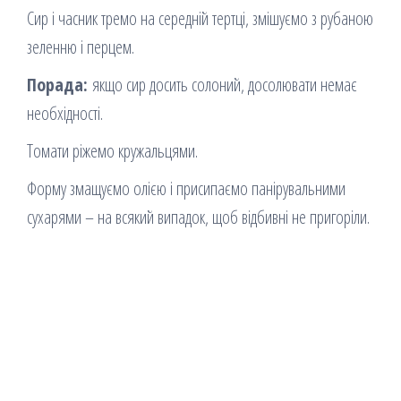
Сир і часник тремо на середній тертці, змішуємо з рубаною
зеленню і перцем.
Порада:
якщо сир досить солоний, досолювати немає
необхідності.
Томати ріжемо кружальцями.
Форму змащуємо олією і присипаємо панірувальними
сухарями – на всякий випадок, щоб відбивні не пригоріли.