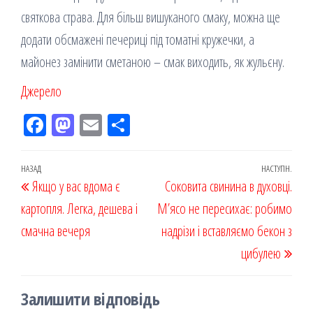
святкова страва. Для більш вишуканого смаку, можна ще
додати обсмажені печериці під томатні кружечки, а
майонез замінити сметаною – смак виходить, як жульєну.
Джерело
Fac
M
Em
По
eb
ast
ail
діл
oo
od
ит
Навігація
Попередній
НАЗАД
НАСТУПН.
Наст
Якщо у вас вдома є
k
on
ис
Соковита свинина в духовці.
записів
запис
запи
картопля. Легка, дешева і
я
М’ясо не пересихає: робимо
смачна вечеря
надрізи і вставляємо бекон з
цибулею
Залишити відповідь