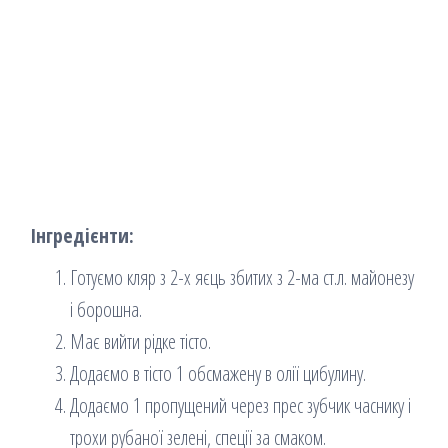
Інгредієнти:
Готуємо кляр з 2-х яєць збитих з 2-ма ст.л. майонезу
і борошна.
Має вийти рідке тісто.
Додаємо в тісто 1 обсмажену в олії цибулину.
Додаємо 1 пропущений через прес зубчик часнику і
трохи рубаної зелені, спеції за смаком.