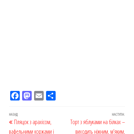
Fac
M
Em
По
eb
ast
ail
діл
oo
od
ит
Навігація
Попередній
НАЗАД
НАСТУПН.
Наст
Пляцок з арахісом,
k
on
ис
Торт з яблуками на білках –
записів
запис
запи
вафельними коржами і
я
виходить ніжним, м’яким,