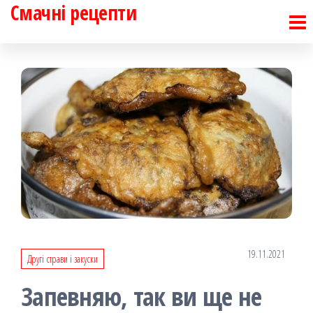
Смачні рецепти
Перейти
до
контенту
19.11.2021
Другі страви і закуски
Запевняю, так ви ще не