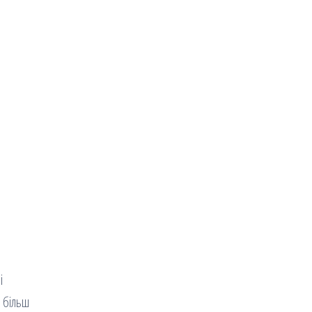
і
е більш