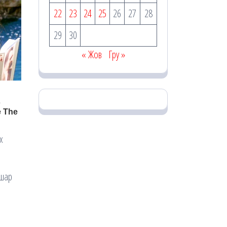
22
23
24
25
26
27
28
29
30
« Жов
Гру »
х
 шар