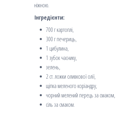
ніжною.
Інгредієнти:
700 г картоплі,
300 г печериць,
1 цибулина,
1 зубок часнику,
зелень,
2 ст. ложки оливкової олії,
щіпка меленого коріандру,
чорний мелений перець за смаком,
сіль за смаком.