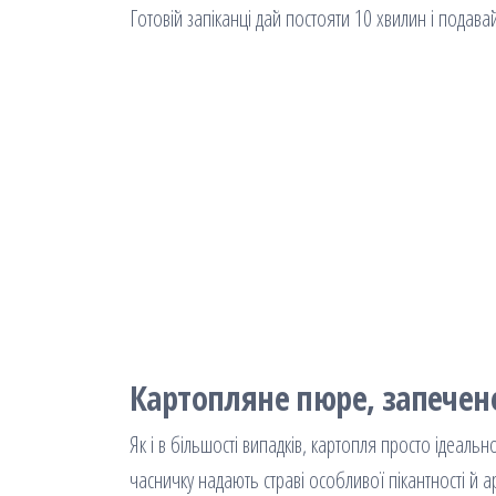
Готовій запіканці дай постояти 10 хвилин і подавай
Картопляне пюре, запечен
Як і в більшості випадків, картопля просто ідеаль
часничку надають страві особливої пікантності й а