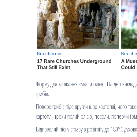
Форму для запікання змасти олією. На дно виклад
грибів.
Поверх грибів піде другий шар картоплі, його так
картоплі, трохи полий олією, посоли, поперчи і з
Відправляй пісну страву в розігріту до 180°С духов