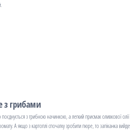
.
е з грибами
но поєднується з грибною начинкою, а легкий присмак оливкової олії 
ромату. А якщо з картоплі спочатку зробити пюре, то запіканка вийд