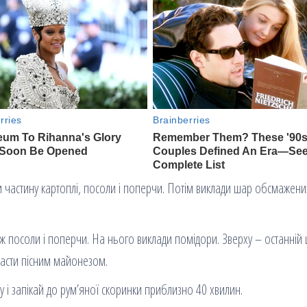
и частину картоплі, посоли і поперчи. Потім виклади шар обсмажени
ож посоли і поперчи. На нього виклади помідори. Зверху – останній
масти пісним майонезом.
ку і запікай до рум’яної скоринки приблизно 40 хвилин.