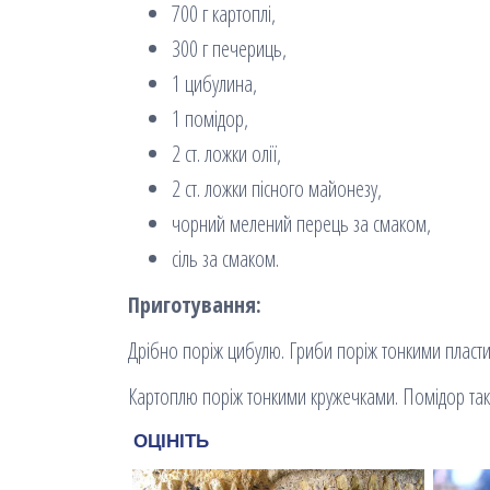
700 г картоплі,
300 г печериць,
1 цибулина,
1 помідор,
2 ст. ложки олії,
2 ст. ложки пісного майонезу,
чорний мелений перець за смаком,
сіль за смаком.
Приготування:
Дрібно поріж цибулю. Гриби поріж тонкими пласти
Картоплю поріж тонкими кружечками. Помідор так