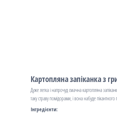
Картопляна запіканка з г
Дуже легка і напрочуд смачна картопляна запіка
таку страву помідорами, і вона набуде пікантного 
Інгредієнти: