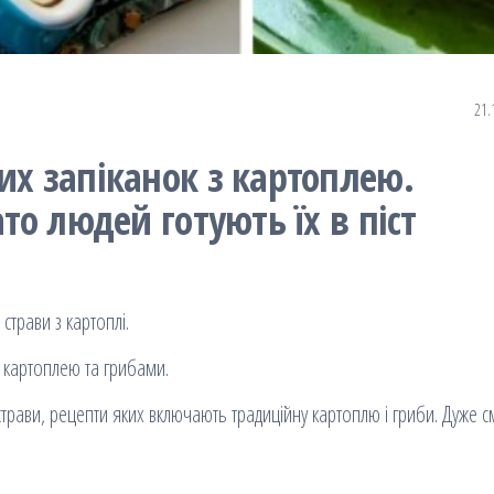
21.
их запіканок з картоплею.
ато людей готують їх в піст
страви з картоплі.
з картоплею та грибами.
 страви, рецепти яких включають традиційну картоплю і гриби. Дуже 