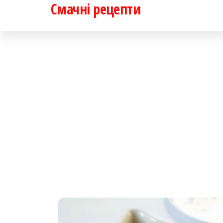
Смачні рецепти
Перейти
до
контенту