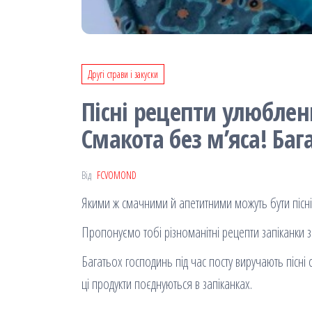
Другі страви і закуски
Пісні рецепти улюблен
Смакота без м’яса! Баг
Від
FCVOMOND
Якими ж смачними й апетитними можуть бути пісні 
Пропонуємо тобі різноманітні рецепти запіканки 
Багатьох господинь під час посту виручають пісні
ці продукти поєднуються в запіканках.