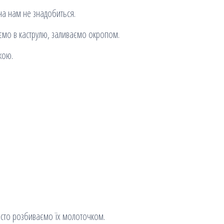
она нам не знадобиться.
аємо в каструлю, заливаємо окропом.
кою.
росто розбиваємо їх молоточком.