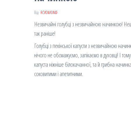
Від
FCVOMOND
Незвичайні голубці з незвичайною начинкою! Нещо
так раніше!
Голубці з пекінської капусти з незвичайною начин
нічого не обсмажуємо, запікаємо в духовці! І тому
капуста ніжніше білокачанної, та й грибна начин
соковитими і апетитними.