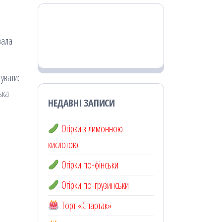
вала
увати:
ька
НЕДАВНІ ЗАПИСИ
Огірки з лимонною
кислотою
Огірки по-фінськи
Огірки по-грузинськи
Торт «Спартак»