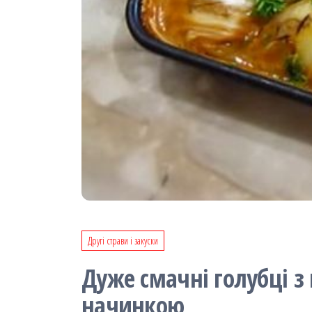
Другі страви і закуски
Дуже смачні голубці з
начинкою