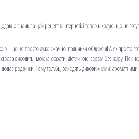
давно знайшла цей рецепт в інтернеті: і тепер шкодую, що не готу
кою – це не просто дуже смачно: пальчики оближеш! А як просто гот
 страва виходить, можна сказати, дієтичною: зовсім без жиру! Пекінс
ка додає родзинки. Тому голубці виходять дивовижними: ароматними,