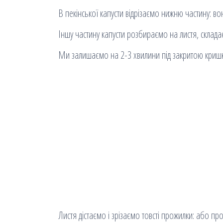
В пекінської капусти відрізаємо нижню частину: в
Іншу частину капусти розбираємо на листя, склад
Ми залишаємо на 2-3 хвилини під закритою криш
Листя дістаємо і зрізаємо товсті прожилки: або п