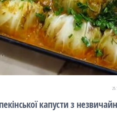
25.
 пекінської капусти з незвичай