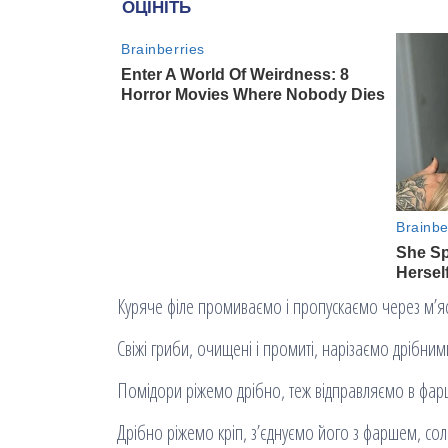
Куряче філе промиваємо і пропускаємо через м’я
Свіжі гриби, очищені і промиті, нарізаємо дрібни
Помідори ріжемо дрібно, теж відправляємо в фарш.
Дрібно ріжемо кріп, з’єднуємо його з фаршем, со