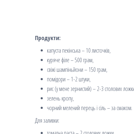
Продукти:
капуста пекінська – 10 листочків,
куряче філе – 500 грам,
свіжі шампіньйони – 150 грам,
помідори – 1-2 штуки,
рис (у мене зернистий) – 2-3 столових ложк
зелень кропу,
чорний мелений перець і сіль – за смаком.
Для заливки:
томатна паста – 2 столових ложки,