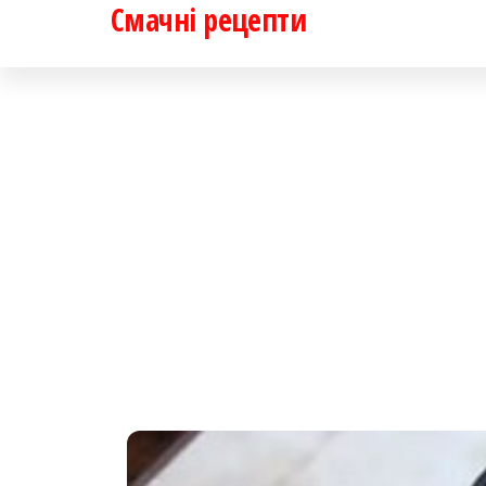
Смачні рецепти
Перейти
до
контенту