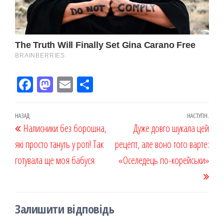
Fac
M
Em
По
eb
ast
ail
діл
oo
od
ит
Навігація
Попередній
НАЗАД
НАСТУПН.
Наст
Налисники без борошна,
k
on
ис
Дуже довго шукала цей
записів
запис
запи
які просто тануть у роті! Так
я
рецепт, але воно того варте:
готувала ще моя бабуся
«Оселедець по-корейськи»
Залишити відповідь