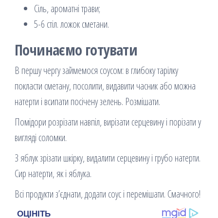
Сіль, ароматні трави;
5-6 стіл. ложок сметани.
Починаємо готувати
В першу чергу займемося соусом: в глибоку тарілку
покласти сметану, посолити, видавити часник або можна
натерти і всипати посічену зелень. Розмішати.
Помідори розрізати навпіл, вирізати серцевину і порізати у
вигляді соломки.
З яблук зрізати шкірку, видалити серцевину і грубо натерти.
Сир натерти, як і яблука.
Всі продукти з’єднати, додати соус і перемішати. Смачного!