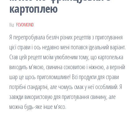
картоплею
Від
FCVOMOND
Я перепробувала безліч різних рецептів з приготування
цієї страви і ось недавно мені попався ідеальний варіант.
Став цей рецепт моїм улюбленим тому, що картопелька
виходить м’якою, свинина соковитою і ніжною, а верхній
шар це щось приголомшливе! Всі продукти для страви
потрібні стандартні, але чомусь смак у неї особливий. Я
завжди використовую для приготування свинину, але
можна будь-яке інше м’ясо.