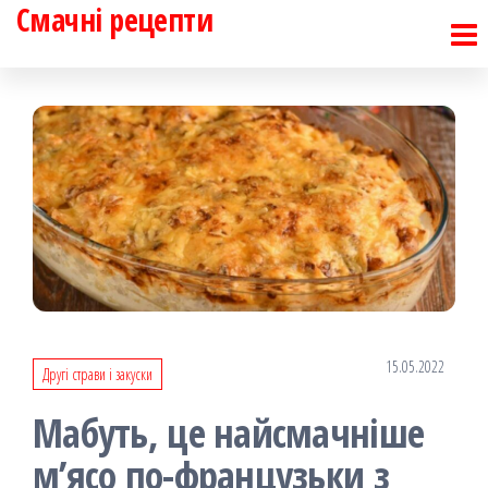
Смачні рецепти
Перейти
до
контенту
15.05.2022
Другі страви і закуски
Мабуть, це найсмачніше
м’ясо по-французьки з