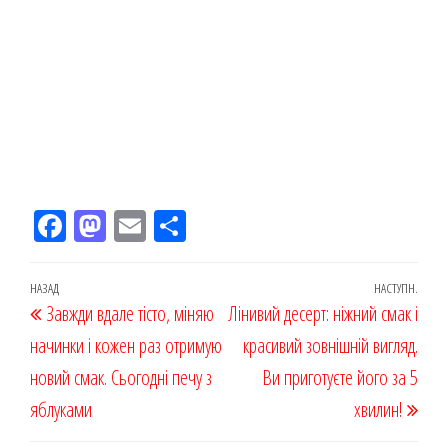
Fac
M
Em
По
eb
ast
ail
діл
oo
od
ит
Навігація
Попередній
НАЗАД
НАСТУПН.
Наст
Завжди вдале тісто, міняю
k
on
ис
Лінивий десерт: ніжний смак і
записів
запис
запи
начинки і кожен раз отримую
я
красивий зовнішній вигляд.
новий смак. Сьогодні печу з
Ви приготуєте його за 5
яблуками
хвилин!