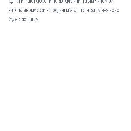
однієї й іншої сторони по дві хвилини. Таким чином ви
запечатаному соки всередині м’яса і після запікання воно
буде соковитим.