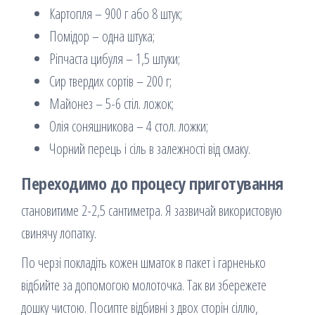
Картопля – 900 г або 8 штук;
Помідор – одна штука;
Ріпчаста цибуля – 1,5 штуки;
Сир твердих сортів – 200 г;
Майонез – 5-6 стіл. ложок;
Олія соняшникова – 4 стол. ложки;
Чорний перець і сіль в залежності від смаку.
Переходимо до процесу приготування
становитиме 2-2,5 сантиметра. Я зазвичай використовую
свинячу лопатку.
По черзі покладіть кожен шматок в пакет і гарненько
відбийте за допомогою молоточка. Так ви збережете
дошку чистою. Посипте відбивні з двох сторін сіллю,