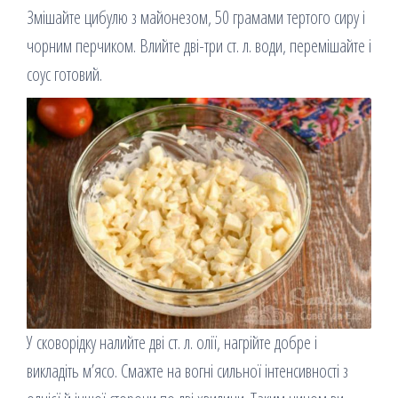
Змішайте цибулю з майонезом, 50 грамами тертого сиру і
чорним перчиком. Влийте дві-три ст. л. води, перемішайте і
соус готовий.
У сковорідку налийте дві ст. л. олії, нагрійте добре і
викладіть м’ясо. Смажте на вогні сильної інтенсивності з