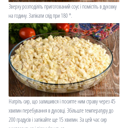
Зверху розподіліть приготований соус і помістіть в духовку
на годину. Запікати слід при 180 °.
Натріть сир, що залишився і посипте ним страву через 45
хвилин перебування в духовці. Збільште температуру до
200 градусів і запікайте ще 15 хвилин. За цей час сир