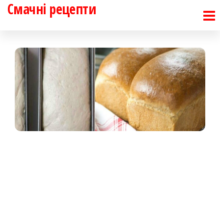
Смачні рецепти
Перейти
до
контенту