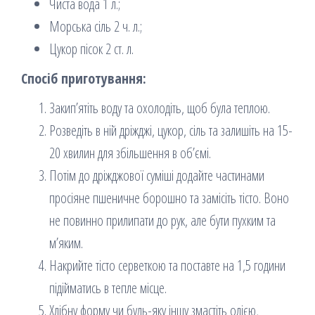
Чиста вода 1 л.;
Морська сіль 2 ч. л.;
Цукор пісок 2 ст. л.
Спосіб приготування:
Закип’ятіть воду та охолодіть, щоб була теплою.
Розведіть в ній дріжджі, цукор, сіль та залишіть на 15-
20 хвилин для збільшення в об’ємі.
Потім до дріжджової суміші додайте частинами
просіяне пшеничне борошно та замісіть тісто. Воно
не повинно прилипати до рук, але бути пухким та
м’яким.
Накрийте тісто серветкою та поставте на 1,5 години
підійматись в тепле місце.
Хлібну форму чи будь-яку іншу змастіть олією,