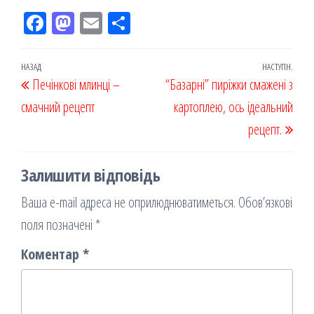
Fac
M
Em
По
eb
ast
ail
діл
oo
od
ит
Навігація
Попередній
НАЗАД
НАСТУПН.
Наст
Печінкові млинці –
k
on
ис
“Базарні” пиріжки смажені з
записів
запис
запи
смачний рецепт
я
картоплею, ось ідеальний
рецепт.
Залишити відповідь
Ваша e-mail адреса не оприлюднюватиметься.
Обов’язкові
поля позначені
*
Коментар
*