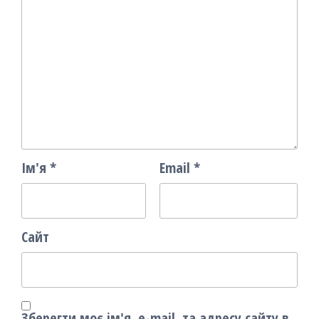
Ім'я
*
Email
*
Сайт
Зберегти моє ім'я, e-mail, та адресу сайту в