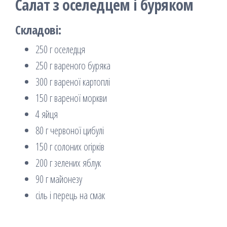
Салат з оселедцем і буряком
Складові:
250 г оселедця
250 г вареного буряка
300 г вареної картоплі
150 г вареної моркви
4 яйця
80 г червоної цибулі
150 г солоних огірків
200 г зелених яблук
90 г майонезу
сіль і перець на смак