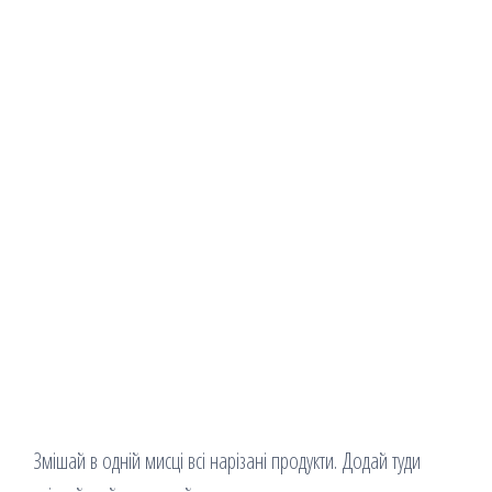
Змішай в одній мисці всі нарізані продукти. Додай туди