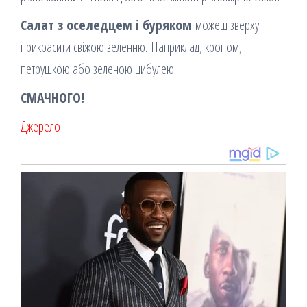
Салат з оселедцем і буряком
можеш зверху
прикрасити свіжою зеленню. Наприклад, кропом,
петрушкою або зеленою цибулею.
СМАЧНОГО!
Джерело