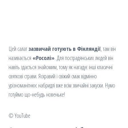
Цей салат
зазвичай готують в Фінляндії
, там він
називається
«Росолі»
. Для пострадянських людей він
навіть здасться знайомим, тому як нагадує інші класичні
святкові страви. Яскравий і свіжий смак відмінно
урізноманітнює набридлі вже всім звичайні закуски. Нумо
готуймо що-небудь новеньке!
© YouTube