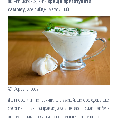
якісний майонез, який
краще приготувати
самому
, але підійде і магазинний.
© Depositphotos
Далі посолити і поперчити, але вважай, що оселедець вже
солоний. Інших приправ додавати не варто, смак і так буде
різноманітним. Після цього перемішати рівномірно салат.