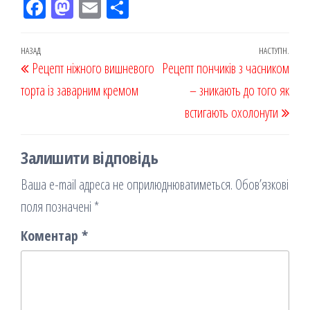
Fac
M
Em
По
eb
ast
ail
діл
oo
od
ит
Навігація
Попередній
НАЗАД
НАСТУПН.
Наст
Рецепт ніжного вишневого
k
on
ис
Рецепт пончиків з часником
записів
запис
запи
торта із заварним кремом
я
– зникають до того як
встигають охолонути
Залишити відповідь
Ваша e-mail адреса не оприлюднюватиметься.
Обов’язкові
поля позначені
*
Коментар
*