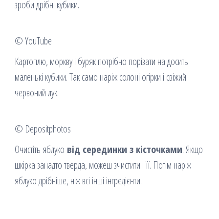
зроби дрібні кубики.
© YouTube
Картоплю, моркву і буряк потрібно порізати на досить
маленькі кубики. Так само наріж солоні огірки і свіжий
червоний лук.
© Depositphotos
Очистіть яблуко
від серединки з кісточками
. Якщо
шкірка занадто тверда, можеш зчистити і її. Потім наріж
яблуко дрібніше, ніж всі інші інгредієнти.