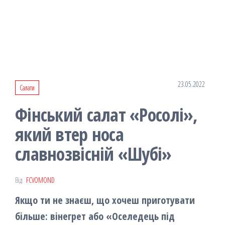
23.05.2022
Салати
Фінський салат «Росолі»,
який втер носа
славнозвісній «Шубі»
Від
FCVOMOND
Якщо ти не знаєш, що хочеш приготувати
більше: вінегрет або «Оселедець під