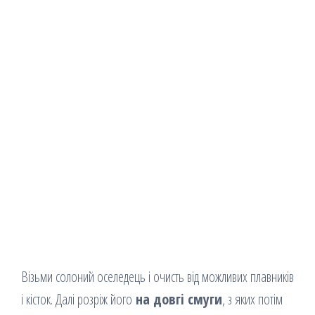
Візьми солоний оселедець і очисть від можливих плавників
і кісток. Далі розріж його
на довгі смуги
, з яких потім