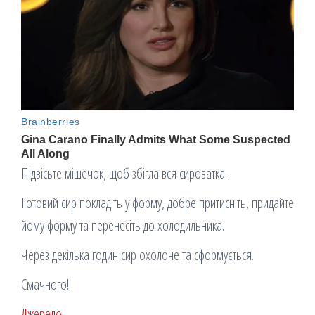
Підвісьте мішечок, щоб збігла вся сироватка.
Готовий сир покладіть у форму, добре притисніть, придайте
йому форму та перенесіть до холодильника.
Через декілька годин сир охолоне та сформується.
Смачного!
Джерело