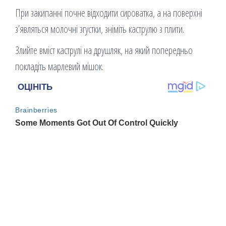
При закипанні почне відходити сироватка, а на поверхні
з’являться молочні згустки, зніміть каструлю з плити.
Злийте вміст каструлі на друшляк, на який попередньо
покладіть марлевий мішок.