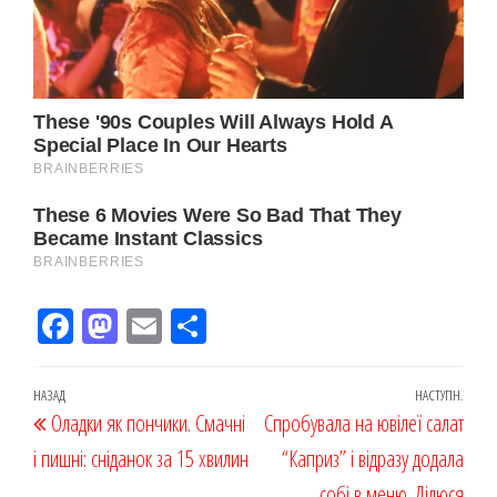
Fac
M
Em
По
eb
ast
ail
діл
oo
od
ит
Навігація
Попередній
НАЗАД
НАСТУПН.
Наст
Оладки як пончики. Смачні
k
on
ис
Спробувала на ювілеї салат
записів
запис
запи
і пишні: сніданок за 15 хвилин
я
“Каприз” і відразу додала
собі в меню. Ділюся