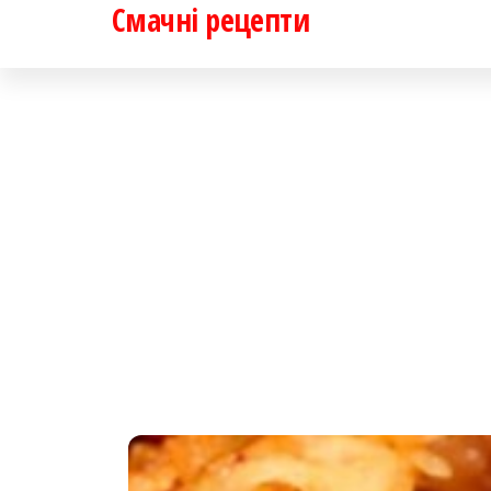
Смачні рецепти
Перейти
до
контенту