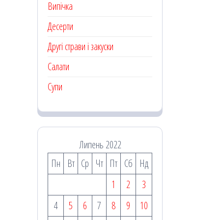
Випічка
Десерти
Другі страви і закуски
Салати
Супи
Липень 2022
Пн
Вт
Ср
Чт
Пт
Сб
Нд
1
2
3
4
5
6
7
8
9
10