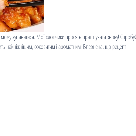
 можу зупинитися. Мої хлопчики просять приготувати знову! Спробуй
одить найніжнішим, соковитим і ароматним! Впевнена, що рецепт