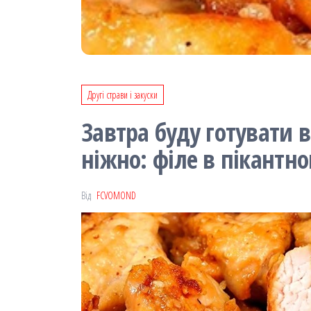
Другі страви і закуски
Завтра буду готувати 
ніжно: філе в пікантно
Від
FCVOMOND