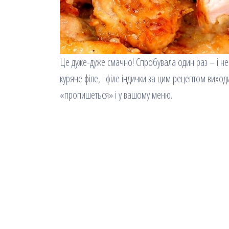
Це дуже-дуже смачно! Спробувала один раз – і не
куряче філе, і філе індички за цим рецептом вих
«пропишеться» і у вашому меню.