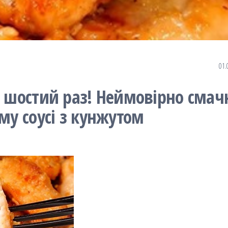
01.
в шостий раз! Неймовірно смачн
му соусі з кунжутом