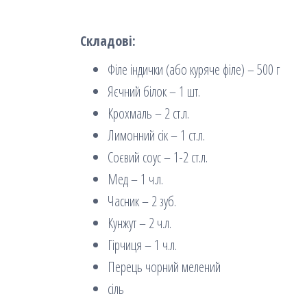
Складові:
Філе індички (або куряче філе) – 500 г
Яєчний білок – 1 шт.
Крохмаль – 2 ст.л.
Лимонний сік – 1 ст.л.
Соєвий соус – 1-2 ст.л.
Мед – 1 ч.л.
Часник – 2 зуб.
Кунжут – 2 ч.л.
Гірчиця – 1 ч.л.
Перець чорний мелений
сіль