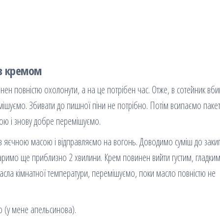
 з кремом
нен повністю охолонути, а на це потрібен час. Отже, в сотейник вб
мішуємо. Збивати до пишної піни не потрібно. Потім всипаємо паке
кою і знову добре перемішуємо.
з яєчною масою і відправляємо на вогонь. Доводимо суміш до заки
римо ще приблизно 2 хвилини. Крем повинен вийти густим, гладким 
сла кімнатної температури, перемішуємо, поки масло повністю не
ю (у мене апельсинова).