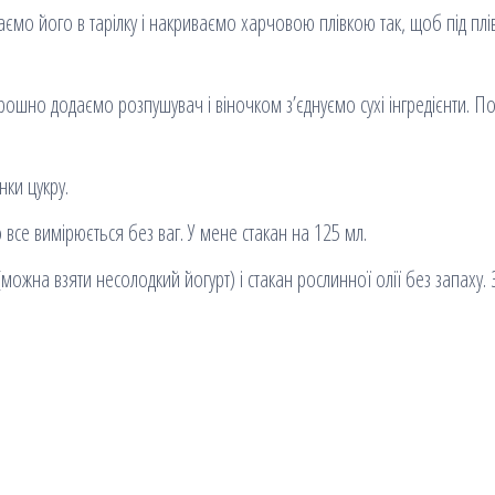
мо його в тарілку і накриваємо харчовою плівкою так, щоб під пл
рошно додаємо розпушувач і віночком з’єднуємо сухі інгредієнти. П
нки цукру.
все вимірюється без ваг. У мене стакан на 125 мл.
(можна взяти несолодкий йогурт) і стакан рослинної олії без запаху. 