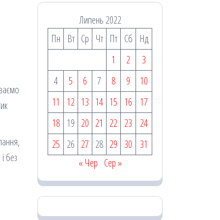
Липень 2022
Пн
Вт
Ср
Чт
Пт
Сб
Нд
1
2
3
4
5
6
7
8
9
10
иваємо
11
12
13
14
15
16
17
тик
18
19
20
21
22
23
24
пання,
25
26
27
28
29
30
31
і без
« Чер
Сер »