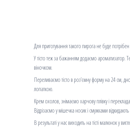
Для приготування такого пирога не буде потрібен на
У тісто теж за бажанням додаємо ароматизатор.
віночком.
Переливаємо тісто в роз’ємну форму на 24 см, д
лопаткою.
Крем охолов, знімаємо харчову плівку і переклад
Відрізаємо у мішечка носик і смужками відкидають 
В результаті у нас виходить на тісті малюнок у вигля