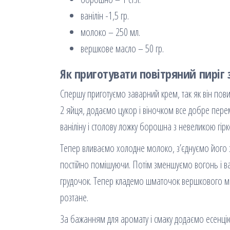
ванілін -1,5 гр.
молоко – 250 мл.
вершкове масло – 50 гр.
Як приготувати повітряний пиріг
Спершу приготуємо заварний крем, так як він пови
2 яйця, додаємо цукор і віночком все добре пере
ваніліну і столову ложку борошна з невеликою гір
Тепер вливаємо холодне молоко, з’єднуємо його 
постійно помішуючи. Потім зменшуємо вогонь і ва
грудочок. Тепер кладемо шматочок вершкового ма
розтане.
За бажанням для аромату і смаку додаємо есенці