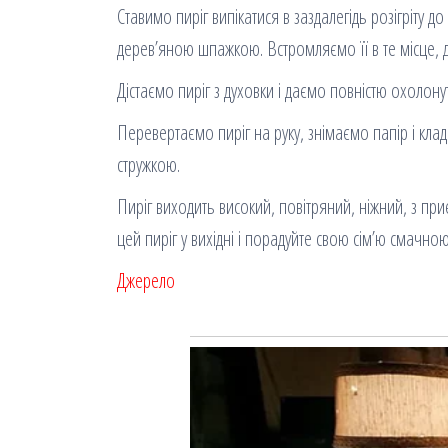
Ставимо пиріг випікатися в заздалегідь розігріту д
дерев’яною шпажкою. Встромляємо її в те місце, де
Дістаємо пиріг з духовки і даємо повністю охолон
Перевертаємо пиріг на руку, знімаємо папір і кл
стружкою.
Пиріг виходить високий, повітряний, ніжний, з 
цей пиріг у вихідні і порадуйте свою сім’ю смачно
Джерело