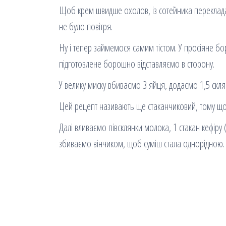
Щоб крем швидше охолов, із сотейника перекладає
не було повітря.
Ну і тепер займемося самим тістом. У просіяне бо
підготовлене борошно відставляємо в сторону.
У велику миску вбиваємо 3 яйця, додаємо 1,5 скля
Цей рецепт називають ще стаканчиковий, тому що 
Далі вливаємо півсклянки молока, 1 стакан кефіру 
збиваємо вінчиком, щоб суміш стала однорідною.