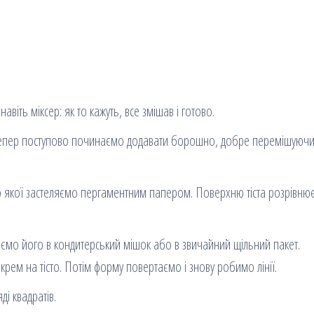
віть міксер: як то кажуть, все змішав і готово.
 Тепер поступово починаємо додавати борошно, добре перемішуюч
но якої застеляємо пергаментним папером. Поверхню тіста розрівню
аємо його в кондитерський мішок або в звичайний щільний пакет.
крем на тісто. Потім форму повертаємо і знову робимо лінії.
ді квадратів.