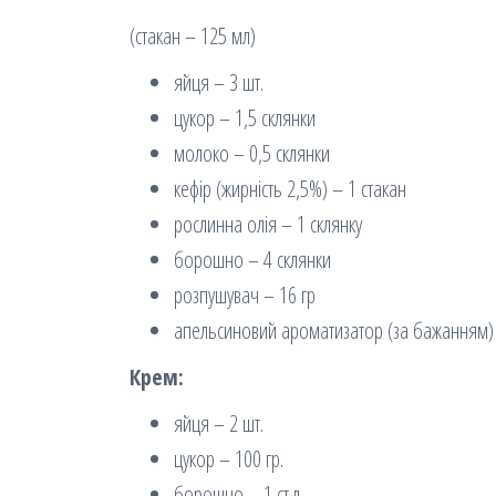
(стакан – 125 мл)
яйця – 3 шт.
цукор – 1,5 склянки
молоко – 0,5 склянки
кефір (жирність 2,5%) – 1 стакан
рослинна олія – 1 склянку
борошно – 4 склянки
розпушувач – 16 гр
апельсиновий ароматизатор (за бажанням)
Крем:
яйця – 2 шт.
цукор – 100 гр.
борошно – 1 ст.л.