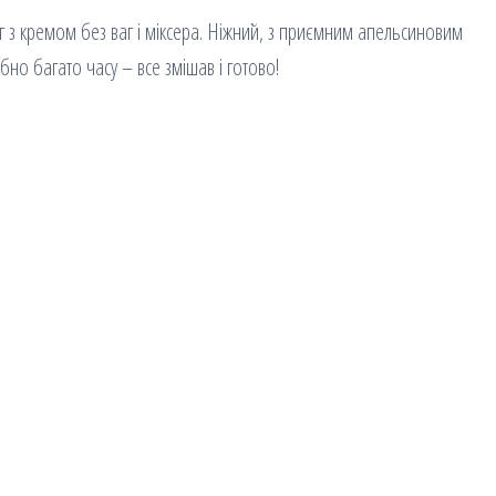
г з кремом без ваг і міксера. Ніжний, з приємним апельсиновим
ібно багато часу – все змішав і готово!