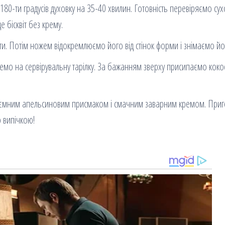
о 180-ти градусів духовку на 35-40 хвилин. Готовність перевіряємо су
 бісквіт без крему.
ути. Потім ножем відокремлюємо його від стінок форми і знімаємо йо
адемо на сервірувальну тарілку. За бажанням зверху присипаємо кок
приємним апельсиновим присмаком і смачним заварним кремом. Приг
ю випічкою!