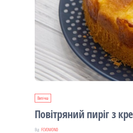
Випічка
Повітряний пиріг з кре
Від
FCVOMOND