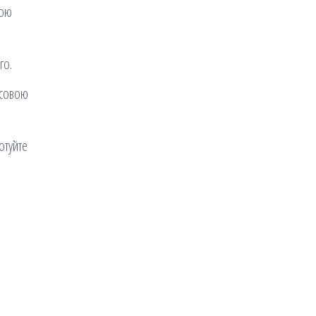
хою
го.
осовою
отуйте