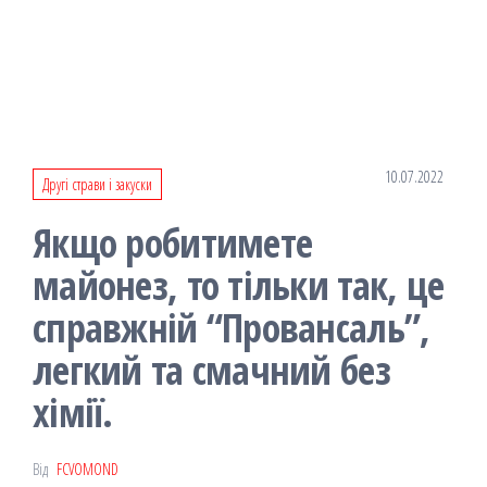
10.07.2022
Другі страви і закуски
Якщо робитимете
майонез, то тільки так, це
справжній “Провансаль”,
легкий та смачний без
хімії.
Від
FCVOMOND