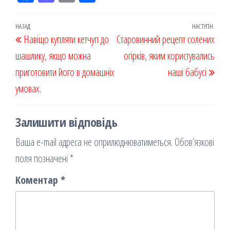
eb
ast
ail
діл
oo
od
ит
Навігація
Попередній
НАЗАД
НАСТУПН.
Наст
Навіщо купляти кетчуп до
k
on
ис
Старовинний рецепт солених
записів
запис
запи
шашлику, якщо можна
я
огірків, яким користувались
приготовити його в домашніх
наші бабусі
умовах.
Залишити відповідь
Ваша e-mail адреса не оприлюднюватиметься.
Обов’язкові
поля позначені
*
Коментар
*