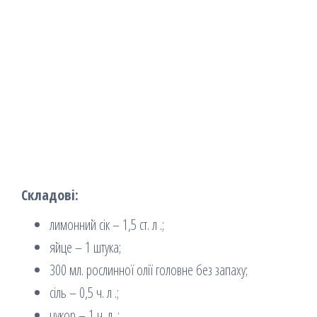
Складові:
лимонний сік – 1,5 ст. л .;
яйце – 1 штука;
300 мл. рослинної олії головне без запаху;
сіль – 0,5 ч. л .;
цукор – 1 ч. л .;