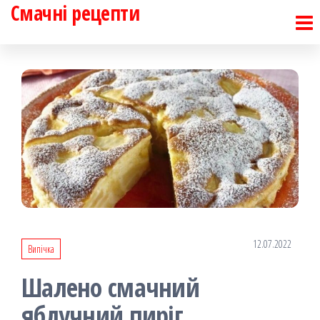
Смачні рецепти
Перейти
до
контенту
12.07.2022
Випічка
Шалено смачний
яблучний пиріг