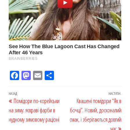
Fac
M
Em
По
eb
ast
ail
діл
oo
od
ит
Навігація
Попередній
НАЗАД
НАСТУПН.
Наст
Помідори по-корейськи
k
on
ис
Квашені помідори “Як в
записів
запис
запи
на зиму: яскраві фарби в
я
бочці”. Новий, досконалий
нудному зимовому раціоні
смак, і зберігаються довгий
час