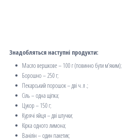
Знадобляться наступні продукти:
Масло вершкове – 100 г (повинно бути м’яким);
Борошно – 250 г;
Пекарський порошок – дві ч. л .;
Сіль – одна щіпка;
Цукор – 150 г;
Курячі яйця – дві штучки;
Кірка одного лимона;
Ванілін – один пакетик;