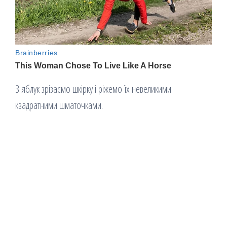
З яблук зрізаємо шкірку і ріжемо їх невеликими
квадратними шматочками.