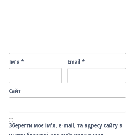
Ім'я
*
Email
*
Сайт
Зберегти моє ім'я, e-mail, та адресу сайту в
цьому браузері для моїх подальших