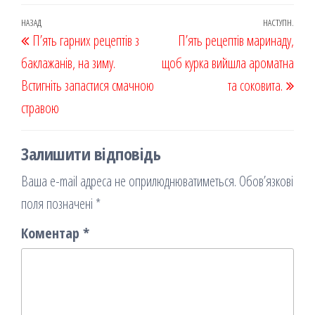
eb
ast
ail
діл
oo
od
ит
Навігація
Попередній
НАЗАД
НАСТУПН.
Наст
П’ять гарних рецептів з
k
on
ис
П’ять рецептів маринаду,
записів
запис
запи
баклажанів, на зиму.
я
щоб курка вийшла ароматна
Встигніть запастися смачною
та соковита.
стравою
Залишити відповідь
Ваша e-mail адреса не оприлюднюватиметься.
Обов’язкові
поля позначені
*
Коментар
*