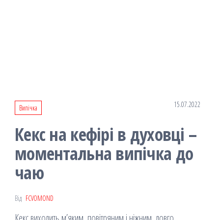
15.07.2022
Випічка
Кекс на кефірі в духовці –
моментальна випічка до
чаю
Від
FCVOMOND
Кекс виходить м’яким, повітряним і ніжним, довго