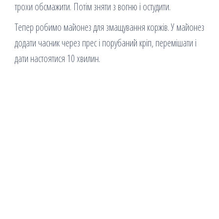
трохи обсмажити. Потім зняти з вогню і остудити.
Тепер робимо майонез для змащування коржів. У майонез
додати часник через прес і порубаний кріп, перемішати і
дати настоятися 10 хвилин.