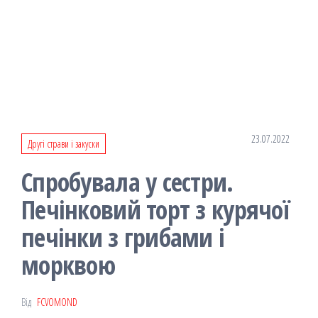
23.07.2022
Другі страви і закуски
Спробувала у сестри.
Печінковий торт з курячої
печінки з грибами і
морквою
Від
FCVOMOND