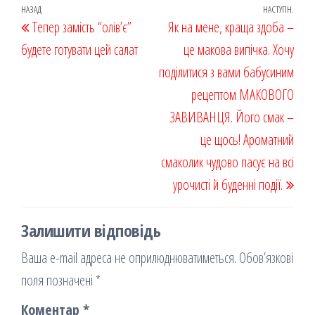
oo
od
ит
Навігація
Попередній
НАЗАД
НАСТУПН.
Наст
Тепер замість “олів’є”
k
on
ис
Як на мене, краща здоба –
записів
запис
запи
будете готувати цей салат
я
це макова випічка. Хочу
поділитися з вами бабусиним
рецептом МАКОВОГО
ЗАВИВАНЦЯ. Його смак –
це щось! Ароматний
смаколик чудово пасує на всі
урочисті й буденні події.
Залишити відповідь
Ваша e-mail адреса не оприлюднюватиметься.
Обов’язкові
поля позначені
*
Коментар
*