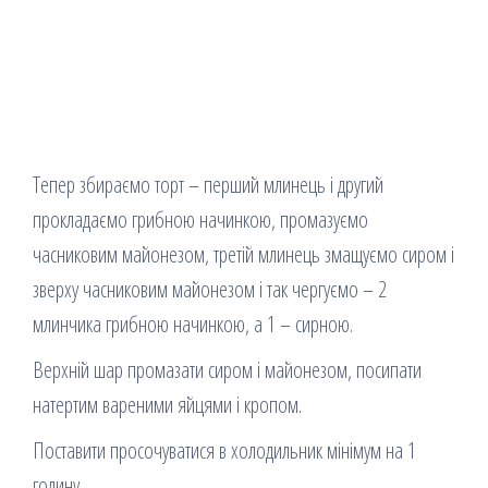
Тепер збираємо торт – перший млинець і другий
прокладаємо грибною начинкою, промазуємо
часниковим майонезом, третій млинець змащуємо сиром і
зверху часниковим майонезом і так чергуємо – 2
млинчика грибною начинкою, а 1 – сирною.
Верхній шар промазати сиром і майонезом, посипати
натертим вареними яйцями і кропом.
Поставити просочуватися в холодильник мінімум на 1
годину