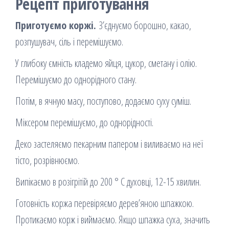
Рецепт приготування
Приготуємо коржі.
З’єднуємо борошно, какао,
розпушувач, сіль і перемішуємо.
У глибоку ємність кладемо яйця, цукор, сметану і олію.
Перемішуємо до однорідного стану.
Потім, в ячную масу, поступово, додаємо суху суміш.
Міксером перемішуємо, до однорідності.
Деко застеляємо пекарним папером і виливаємо на неї
тісто, розрівнюємо.
Випікаємо в розігрітій до 200 ° C духовці, 12-15 хвилин.
Готовність коржа перевіряємо дерев’яною шпажкою.
Протикаємо корж і виймаємо. Якщо шпажка суха, значить