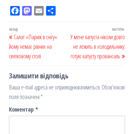
Fac
M
Em
По
eb
ast
ail
діл
oo
od
ит
Навігація
Попередній
НАЗАД
НАСТУПН.
Наст
Салат «Париж в снігу»:
k
on
ис
У мене капуста ніколи довго
записів
запис
запи
йому немає рівних на
я
не лежить в холодильнику:
святковому столі
готую капусту провансаль
Залишити відповідь
Ваша e-mail адреса не оприлюднюватиметься.
Обов’язкові
поля позначені
*
Коментар
*