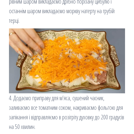
рівним шаром викладаємо дрібно порізану цибулю і
останнім шаром викладаємо моркву натерту на грубій
терці.
4. Додаємо приправу для м’яса, сушений часник,
заливаємо все томатним соком, накриваємо фольгою для
запікання і відправляємо в розігріту духовку до 200 градусів
на 50 хвилин.