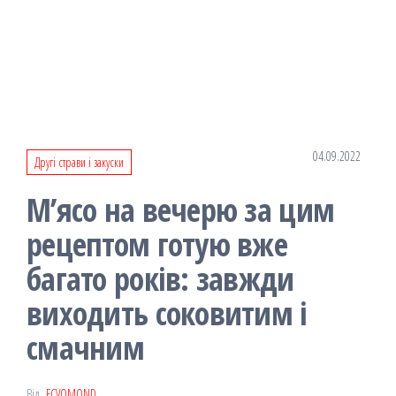
04.09.2022
Другі страви і закуски
М’ясо на вечерю за цим
рецептом готую вже
багато років: завжди
виходить соковитим і
смачним
Від
FCVOMOND