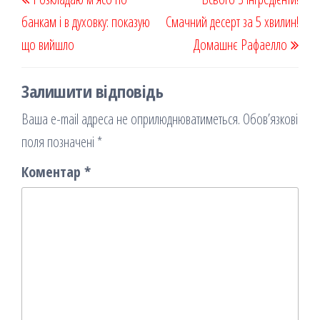
k
on
ис
записів
запис
запи
банкам і в духовку: показую
я
Смачний десерт за 5 хвилин!
що вийшло
Домашнє Рафаелло
Залишити відповідь
Ваша e-mail адреса не оприлюднюватиметься.
Обов’язкові
поля позначені
*
Коментар
*