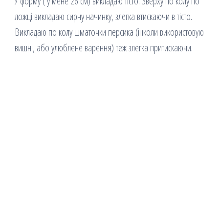
У форму ( у мене 26 см) викладаю тісто. Зверху по колу по
ложці викладаю сирну начинку, злегка втискаючи в тісто.
Викладаю по колу шматочки персика (інколи використовую
вишні, або улюблене варення) теж злегка притискаючи.