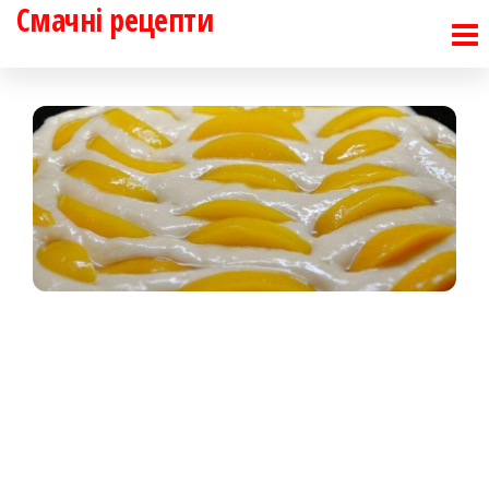
Смачні рецепти
Перейти
до
контенту