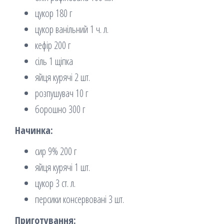
цукор 180 г
цукор ванільний 1 ч. л.
кефір 200 г
сіль 1 щіпка
яйця курячі 2 шт.
розпушувач 10 г
борошно 300 г
Начинка:
сир 9% 200 г
яйця курячі 1 шт.
цукор 3 ст. л.
персики консервовані 3 шт.
Приготування: