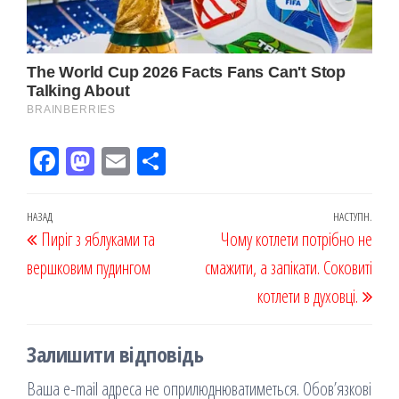
Fac
M
Em
По
eb
ast
ail
діл
oo
od
ит
Навігація
Попередній
НАЗАД
НАСТУПН.
Наст
Пиріг з яблуками та
k
on
ис
Чому котлети потрібно не
записів
запис
запи
вершковим пудингом
я
смажити, а запікати. Соковиті
котлети в духовці.
Залишити відповідь
Ваша e-mail адреса не оприлюднюватиметься.
Обов’язкові