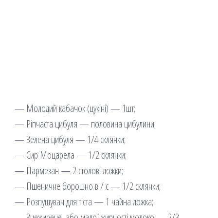
— Молодий кабачок (цукіні) — 1шт;
— Ріпчаста цибуля — половина цибулини;
— Зелена цибуля — 1/4 склянки;
— Сир Моцарела — 1/2 склянки;
— Пармезан — 2 столові ложки;
— Пшеничне борошно в / с — 1/2 склянки;
— Розпушувач для тіста — 1 чайна ложка;
— Знежирене, або малої жирності молоко — 2/3