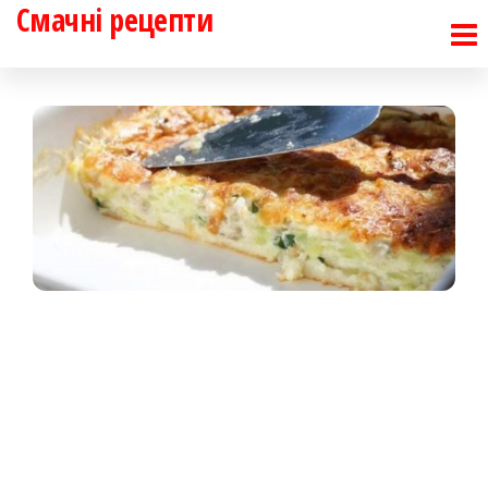
Смачні рецепти
Перейти
до
контенту