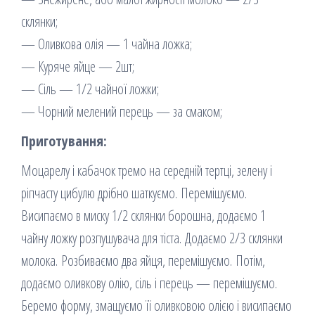
склянки;
— Оливкова олія — 1 чайна ложка;
— Куряче яйце — 2шт;
— Сіль — 1/2 чайної ложки;
— Чорний мелений перець — за смаком;
Приготування:
Моцарелу і кабачок тремо на середній тертці, зелену і
ріпчасту цибулю дрібно шаткуємо. Перемішуємо.
Висипаємо в миску 1/2 склянки борошна, додаємо 1
чайну ложку розпушувача для тіста. Додаємо 2/3 склянки
молока. Розбиваємо два яйця, перемішуємо. Потім,
додаємо оливкову олію, сіль і перець — перемішуємо.
Беремо форму, змащуємо її оливковою олією і висипаємо