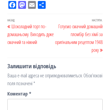
Fac
M
Em
По
eb
ast
ail
діл
oo
od
ит
Навігація
Попередній
НАЗАД
НАСТУПН.
Наст
Шоколадний торт по-
k
on
ис
Готуємо смачний домашній
записів
запис
запи
домашньому. Виходить дуже
я
пломбір без хімії за
смачний та ніжний
оригінальним рецептом 1948
року
Залишити відповідь
Ваша e-mail адреса не оприлюднюватиметься.
Обов’язкові
поля позначені
*
Коментар
*