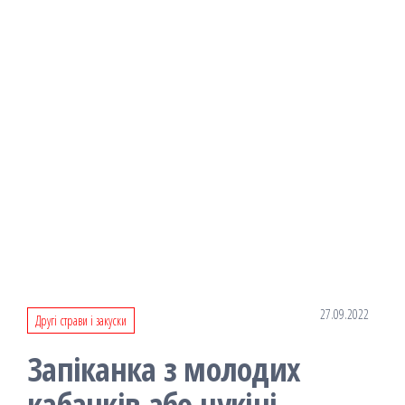
27.09.2022
Другі страви і закуски
Запіканка з молодих
кабачків або цукіні.