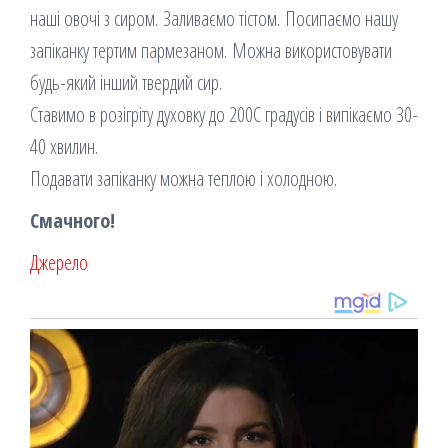
наші овочі з сиром. Заливаємо тістом. Посипаємо нашу
запіканку тертим пармезаном. Можна використовувати
будь-який інший твердий сир.
Ставимо в розігріту духовку до 200С градусів і випікаємо 30-
40 хвилин.
Подавати запіканку можна теплою і холодною.
Смачного!
Джерело