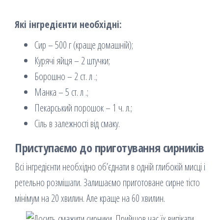
Які інгредієнти необхідні:
Сир – 500 г (краще домашній);
Курячі яйця – 2 штучки;
Борошно – 2 ст. л .;
Манка – 5 ст. л .;
Пекарський порошок – 1 ч. л.;
Сіль в залежності від смаку.
Приступаємо до приготування сирників
Всі інгредієнти необхідно об’єднати в одній глибокій мисці і
ретельно розмішати. Залишаємо приготоване сирне тісто
мінімум на 20 хвилин. Але краще на 60 хвилин.