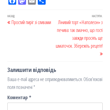
Fac
M
Em
По
eb
ast
ail
діл
oo
od
ит
Навігація
Попередній
НАЗАД
НАСТУПН.
Наст
Простий пиріг зі сливами
k
on
ис
Лінивий торт «Наполеон» з
записів
запис
запи
я
печива: так смачно, що гості
завжди просять ще
шматочок. Збережіть рецепт!
Залишити відповідь
Ваша e-mail адреса не оприлюднюватиметься.
Обов’язкові
поля позначені
*
Коментар
*