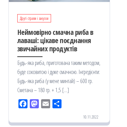
Другі страви і закуски
Неймовірно смачна риба в
лаваші: цікаве поєднання
звичайних продуктів
Будь-яка риба, приготована таким методом,
буде соковитою і дуже смачною. Інгредієнти:
Будь-яка риба (у мене минтай) – 600 гр.
Сметана – 180 гр. + 1,5 […]
Fac
M
Em
По
eb
ast
ail
діл
10.11.2022
oo
od
ит