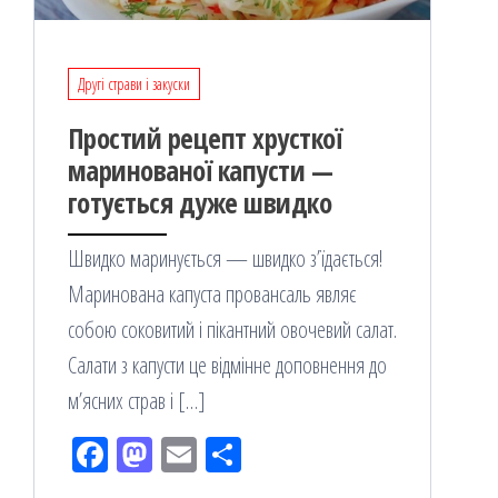
Другі страви і закуски
Простий рецепт хрусткої
маринованої капусти —
готується дуже швидко
Швидко маринується — швидко з’їдається!
Маринована капуста провансаль являє
собою соковитий і пікантний овочевий салат.
Салати з капусти це відмінне доповнення до
м’ясних страв і […]
Fac
M
Em
По
eb
ast
ail
діл