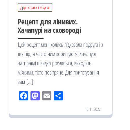
Другі страви і закуски
Рецепт для лінивих.
Хачапурі на сковороді
Цей рецепт мені колись підказала подруга і з
тих пір, я часто ним користуюся. Хачапурі
насправді швидко робляться, виходять
м’якими, тісто повітряне. Для приготування
вам […]
Fac
M
Em
По
eb
ast
ail
діл
10.11.2022
oo
od
ит
k
on
ис