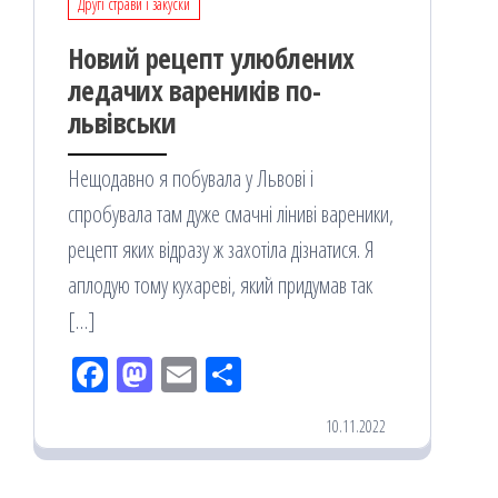
Другі страви і закуски
Новий рецепт улюблених
ледачих вареників по-
львівськи
Нещодавно я побувала у Львові і
спробувала там дуже смачні ліниві вареники,
рецепт яких відразу ж захотіла дізнатися. Я
аплодую тому кухареві, який придумав так
[…]
Fac
M
Em
По
eb
ast
ail
діл
10.11.2022
oo
od
ит
k
on
ис