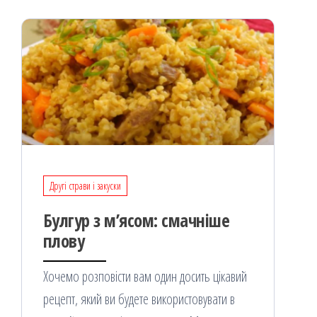
я
Другі страви і закуски
Булгур з м’ясом: смачніше
плову
Хочемо розповісти вам один досить цікавий
рецепт, який ви будете використовувати в