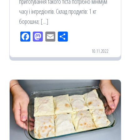
приготування такого тіста потрібно мінімум
часу і інгредієнтів. Склад продуктів: 1 кг
борошна; […]
Fac
M
Em
По
eb
ast
ail
діл
10.11.2022
oo
od
ит
k
on
ис
я