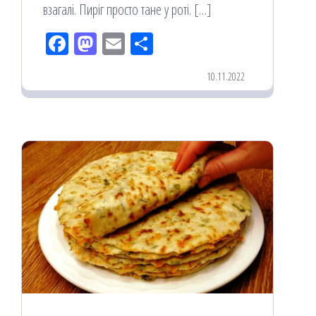
взагалі. Пиріг просто тане у роті. […]
Fac
M
Em
По
eb
ast
ail
діл
10.11.2022
oo
od
ит
k
on
ис
я