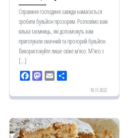
Справжня господиня завжди намагається
зробити бульйон прозорим. Розповімо вам
кілька таємниць, які допоможуть вам
приготувати смачний та прозорий бульйон.
Використовуйте лише свіже м’ясо. М’ясо з
[…]
Fac
M
Em
По
eb
ast
ail
діл
10.11.2022
oo
od
ит
k
on
ис
я