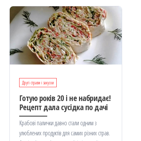
я
Другі страви і закуски
Готую років 20 і не набридає!
Рецепт дала сусідка по дачі
Крабові палички давно стали одним з
улюблених продуктів для самих різних страв.