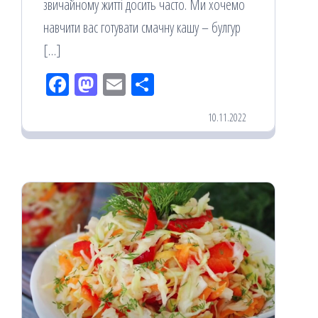
звичайному житті досить часто. Ми хочемо
навчити вас готувати смачну кашу – булгур
[…]
Fac
M
Em
По
eb
ast
ail
діл
10.11.2022
oo
od
ит
k
on
ис
я