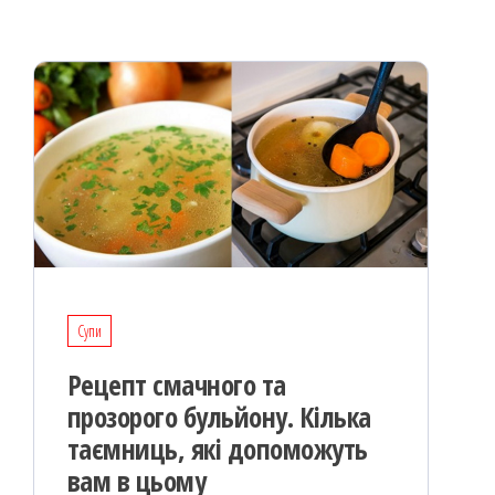
k
on
ис
я
Супи
Рецепт смачного та
прозорого бульйону. Кілька
таємниць, які допоможуть
вам в цьому