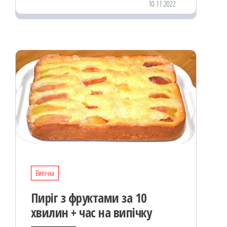
10.11.2022
oo
od
ит
k
on
ис
я
Випічка
Пиріг з фруктами за 10
хвилин + час на випічку