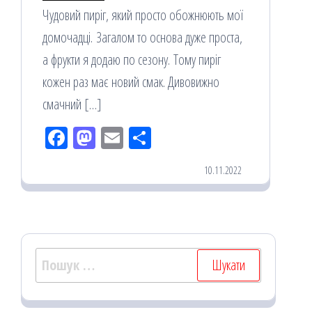
Чудовий пиріг, який просто обожнюють мої
домочадці. Загалом то основа дуже проста,
а фрукти я додаю по сезону. Тому пиріг
кожен раз має новий смак. Дивовижно
смачний […]
Fac
M
Em
По
eb
ast
ail
діл
10.11.2022
oo
od
ит
k
on
ис
я
Пошук: