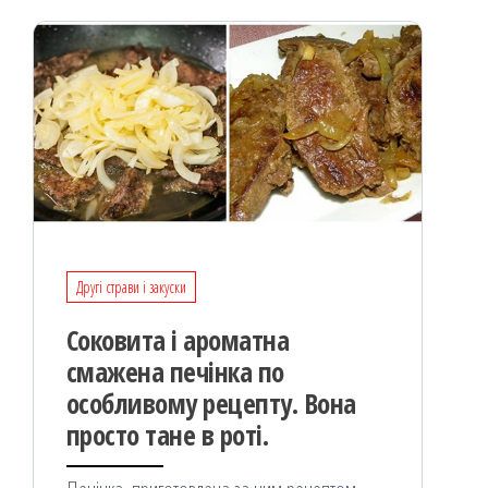
я
Другі страви і закуски
Соковита і ароматна
смажена печінка по
особливому рецепту. Вона
просто тане в роті.