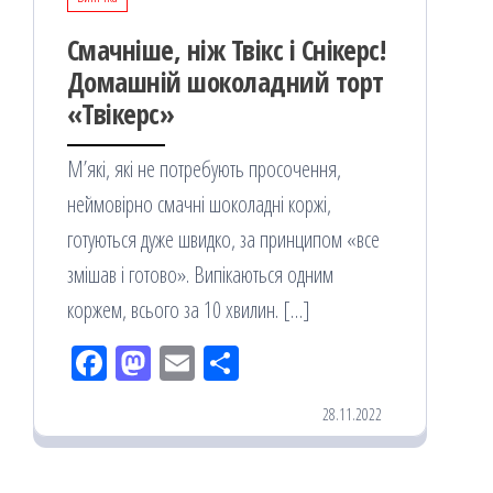
Смачніше, ніж Твікс і Снікерс!
Домашній шоколадний торт
«Твікерс»
М’які, які не потребують просочення,
неймовірно смачні шоколадні коржі,
готуються дуже швидко, за принципом «все
змішав і готово». Випікаються одним
коржем, всього за 10 хвилин. […]
Fac
M
Em
По
eb
ast
ail
діл
28.11.2022
oo
od
ит
k
on
ис