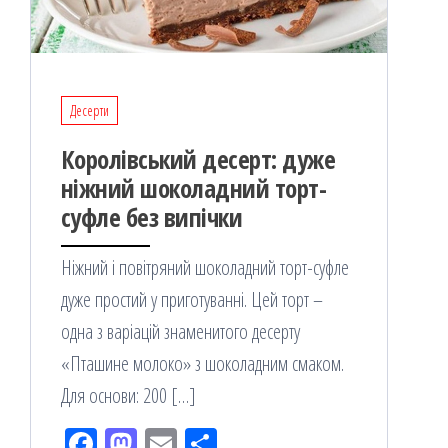
Десерти
Королівський десерт: дуже
ніжний шоколадний торт-
суфле без випічки
Ніжний і повітряний шоколадний торт-суфле
дуже простий у приготуванні. Цей торт –
одна з варіацій знаменитого десерту
«Пташине молоко» з шоколадним смаком.
Для основи: 200 […]
Fac
M
Em
По