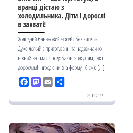
вранці дістаю з
холодильника. Діти і дорослі
в захваті!
Холодний банановий чізкейк без випічки!
Дуже легкий в приготуванні та надзвичайно
ніжний на смак. Сподобається як дітям, так і
дорослим! Інгредієнти (на форму 16 см): […]
Fac
M
Em
По
eb
ast
ail
діл
28.11.2022
oo
od
ит
k
on
ис
я