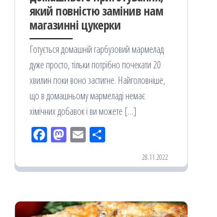
який повністю замінив нам
магазинні цукерки
Готується домашній гарбузовий мармелад
дуже просто, тільки потрібно почекати 20
хвилин поки воно застигне. Найголовніше,
що в домашньому мармеладі немає
хімічних добавок і ви можете […]
Fac
M
Em
По
eb
ast
ail
діл
28.11.2022
oo
od
ит
k
on
ис
я