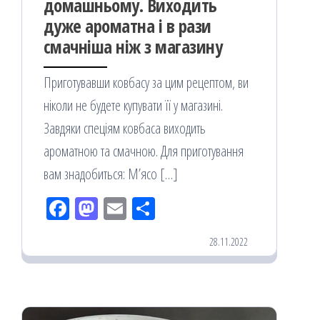
домашньому. Виходить
дуже ароматна і в рази
смачніша ніж з магазину
Приготувавши ковбасу за цим рецептом, ви
ніколи не будете купувати її у магазині.
Завдяки спеціям ковбаса виходить
ароматною та смачною. Для приготування
вам знадобиться: М’ясо […]
Fac
M
Em
По
eb
ast
ail
діл
28.11.2022
oo
od
ит
k
on
ис
я