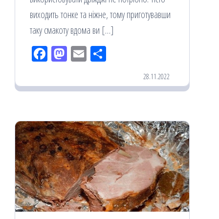
виходить тонке та ніжне, тому приготувавши
таку смакоту вдома ви […]
Fac
M
Em
По
eb
ast
ail
діл
28.11.2022
oo
od
ит
k
on
ис
я