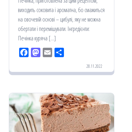
Печінка, приготовлена за цим рецептом,
виходить соковита і ароматна, бо смажиться
на овочевій основі – цибулі, яку не можна
обертати і перемішувати. Інгредієнти:
Печінка куряча […]
Fac
M
Em
По
eb
ast
ail
діл
28.11.2022
oo
od
ит
k
on
ис
я