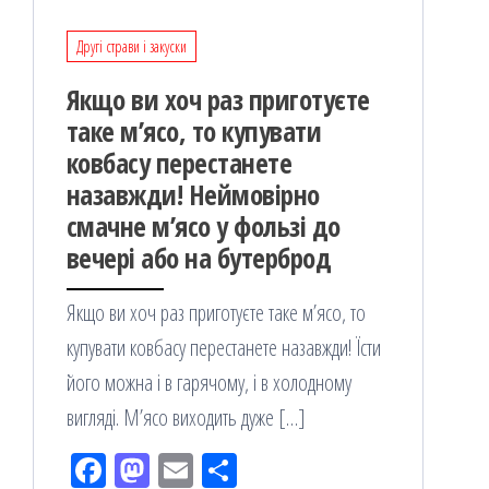
Другі страви і закуски
Якщо ви хоч раз приготуєте
таке м’ясо, то купувати
ковбасу перестанете
назавжди! Неймовірно
смачне м’ясо у фользі до
вечері або на бутерброд
Якщо ви хоч раз приготуєте таке м’ясо, то
купувати ковбасу перестанете назавжди! Їсти
його можна і в гарячому, і в холодному
вигляді. М’ясо виходить дуже […]
Fac
M
Em
По