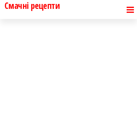
Смачні рецепти
Перейти
до
контенту