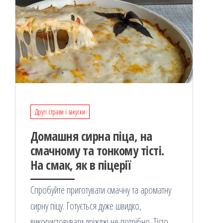
Другі страви і закуски
Домашня сирна піца, на
смачному та тонкому тісті.
На смак, як в піцерії
Спробуйте приготувати смачну та ароматну
сирну піцу. Готується дуже швидко,
використовувати дріжджі не потрібно. Тісто