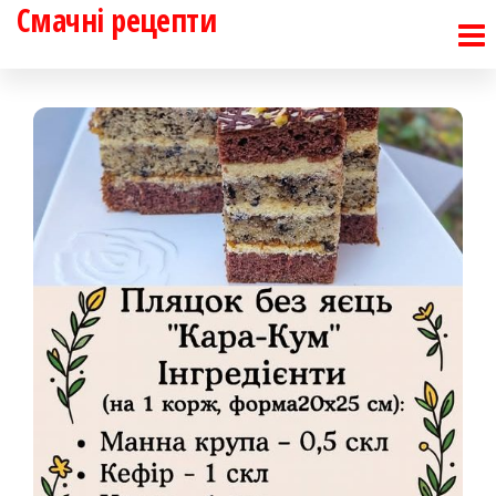
Смачні рецепти
Перейти
до
контенту