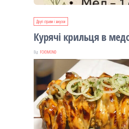
Другі страви і закуски
Курячі крильця в мед
Від
FCVOMOND