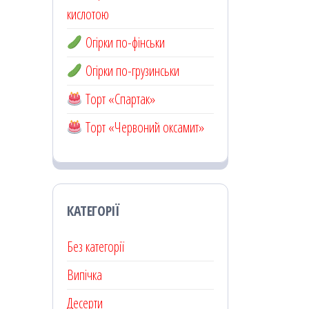
кислотою
Огірки по-фінськи
Огірки по-грузинськи
Торт «Спартак»
Торт «Червоний оксамит»
КАТЕГОРІЇ
Без категорії
Випічка
Десерти