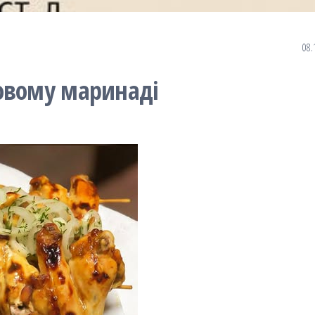
08.
овому маринаді