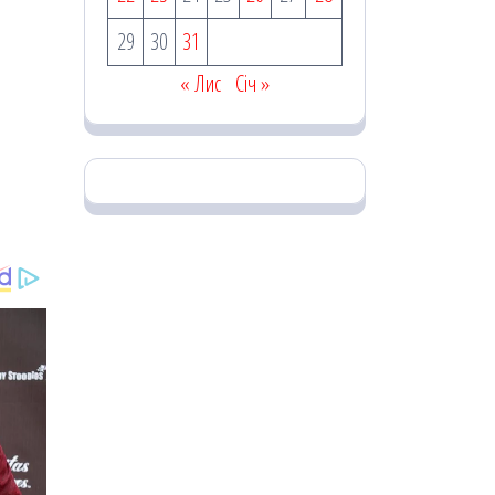
29
30
31
« Лис
Січ »