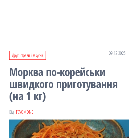
09.12.2025
Другі страви і закуски
Морква по-корейськи
швидкого приготування
(на 1 кг)
Від
FCVOMOND