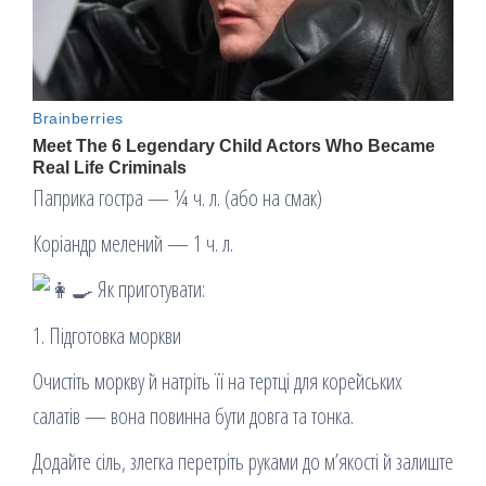
Паприка гостра — ¼ ч. л. (або на смак)
Коріандр мелений — 1 ч. л.
Як приготувати:
1. Підготовка моркви
Очистіть моркву й натріть її на тертці для корейських
салатів — вона повинна бути довга та тонка.
Додайте сіль, злегка перетріть руками до м’якості й залиште