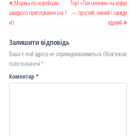
Морква по-корейськи
k
on
ис
Торт «Три склянки» на кефірі
записів
запис
запи
швидкого приготування (на 1
я
— простий, ніжний і завжди
кг)
вдалий
Залишити відповідь
Ваша e-mail адреса не оприлюднюватиметься.
Обов’язкові
поля позначені
*
Коментар
*