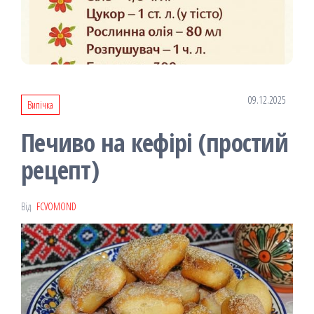
09.12.2025
Випічка
Печиво на кефірі (простий
рецепт)
Від
FCVOMOND