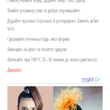
У миску налийте кефір, додайте яйце, сіль і цукор.
Влийте рослинну олію та добре перемішайте.
Додайте просіяне борошно й розпушувач. Замісіть м’яке
тісто.
Сформуйте печенька будь-якої форми.
Викладіть на деко та посипте цукром.
Випікайте при 180°C 25–30 хвилин до легкої рум’яності.
Джерело