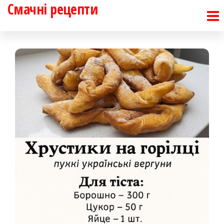
Смачні рецепти
Перейти
до
контенту