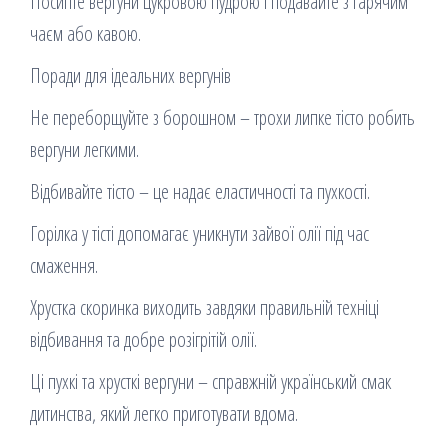
Посипте вергуни цукровою пудрою і подавайте з гарячим
чаєм або кавою.
Поради для ідеальних вергунів
Не переборщуйте з борошном – трохи липке тісто робить
вергуни легкими.
Відбивайте тісто – це надає еластичності та пухкості.
Горілка у тісті допомагає уникнути зайвої олії під час
смаження.
Хрустка скоринка виходить завдяки правильній техніці
відбивання та добре розігрітій олії.
Ці пухкі та хрусткі вергуни – справжній український смак
дитинства, який легко приготувати вдома.