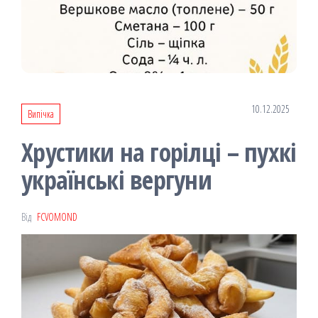
10.12.2025
Випічка
Хрустики на горілці – пухкі
українські вергуни
Від
FCVOMOND