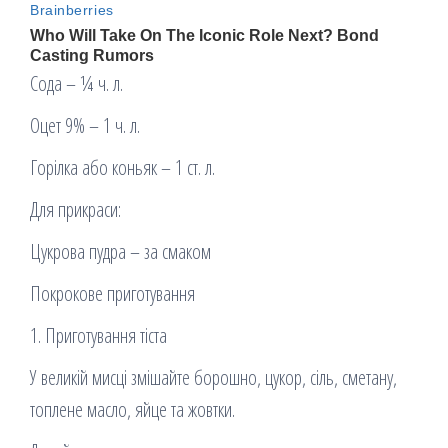
Сода – ¼ ч. л.
Оцет 9% – 1 ч. л.
Горілка або коньяк – 1 ст. л.
Для прикраси:
Цукрова пудра – за смаком
Покрокове приготування
1. Приготування тіста
У великій мисці змішайте борошно, цукор, сіль, сметану,
топлене масло, яйце та жовтки.