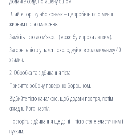
Додайте соду, погашену оцтом.
Влийте горілку або коньяк – це зробить тісто менш
жирним після смаження.
Замісіть тісто до м’якості (може бути трохи липким).
Загорніть тісто у пакет і охолоджуйте в холодильнику 40
хвилин.
2. Обробка та відбивання тіста
Присипте робочу поверхню борошном.
Відбийте тісто качалкою, щоб додати повітря, потім
складіть його навпіл.
Повторіть відбивання ще двічі – тісто стане еластичним і
пухким.