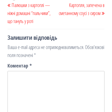
Навігація
Палюшки з картоплі —
k
on
ис
Картопля, запечена в
записів
запис
запи
ніжні домашні “пальчики”,
я
сметанному соусі з сиром
що тануть у роті
Залишити відповідь
Ваша e-mail адреса не оприлюднюватиметься.
Обов’язкові
поля позначені
*
Коментар
*