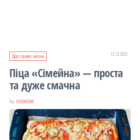
13.12.2025
Другі страви і закуски
Піца «Сімейна» — проста
та дуже смачна
Від
FCVOMOND