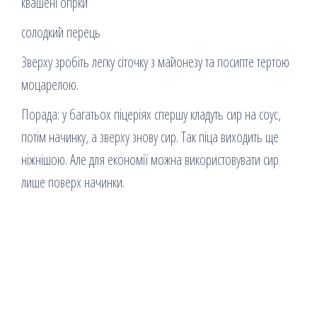
квашені огірки
солодкий перець
Зверху зробіть легку сіточку з майонезу та посипте тертою
моцарелою.
Порада: у багатьох піцеріях спершу кладуть сир на соус,
потім начинку, а зверху знову сир. Так піца виходить ще
ніжнішою. Але для економії можна використовувати сир
лише поверх начинки.