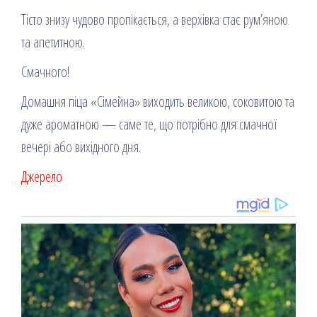
Тісто знизу чудово пропікається, а верхівка стає рум’яною
та апетитною.
Смачного!
Домашня піца «Сімейна» виходить великою, соковитою та
дуже ароматною — саме те, що потрібно для смачної
вечері або вихідного дня.
Джерело