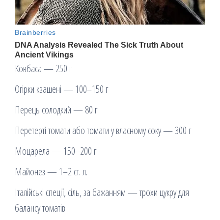
Ковбаса — 250 г
Огірки квашені — 100–150 г
Перець солодкий — 80 г
Перетерті томати або томати у власному соку — 300 г
Моцарела — 150–200 г
Майонез — 1–2 ст. л.
Італійські спеції, сіль, за бажанням — трохи цукру для
балансу томатів