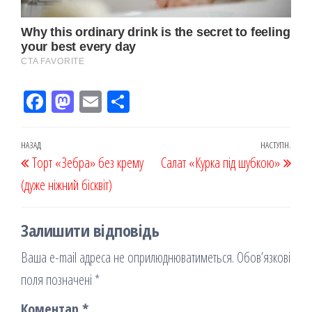
Fac
M
Em
По
eb
ast
ail
діл
oo
od
ит
Навігація
Попередній
НАЗАД
НАСТУПН.
Наст
Торт «Зебра» без крему
k
on
ис
Салат «Курка під шубкою»
записів
запис
запи
(дуже ніжний бісквіт)
я
Залишити відповідь
Ваша e-mail адреса не оприлюднюватиметься.
Обов’язкові
поля позначені
*
Коментар
*