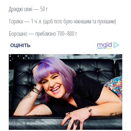
Дріжджі свіжі — 50 г
Горілка — 1 ч. л. (щоб тісто було ніжнішим та пухкішим)
Борошно — приблизно 700–800 г