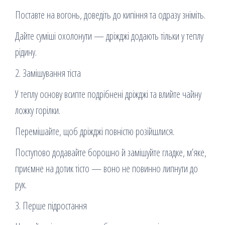
Поставте на вогонь, доведіть до кипіння та одразу зніміть.
Дайте суміші охолонути — дріжджі додають тільки у теплу
рідину.
2. Замішування тіста
У теплу основу всипте подрібнені дріжджі та влийте чайну
ложку горілки.
Перемішайте, щоб дріжджі повністю розійшлися.
Поступово додавайте борошно й замішуйте гладке, м’яке,
приємне на дотик тісто — воно не повинно липнути до
рук.
3. Перше підростання