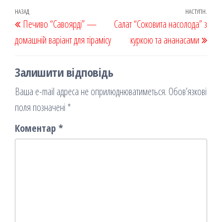
oo
od
ит
Навігація
Попередній
НАЗАД
НАСТУПН.
Наст
Печиво “Савоярді” —
k
on
ис
Салат “Соковита насолода” з
записів
запис
запи
домашній варіант для тірамісу
я
куркою та ананасами
Залишити відповідь
Ваша e-mail адреса не оприлюднюватиметься.
Обов’язкові
поля позначені
*
Коментар
*