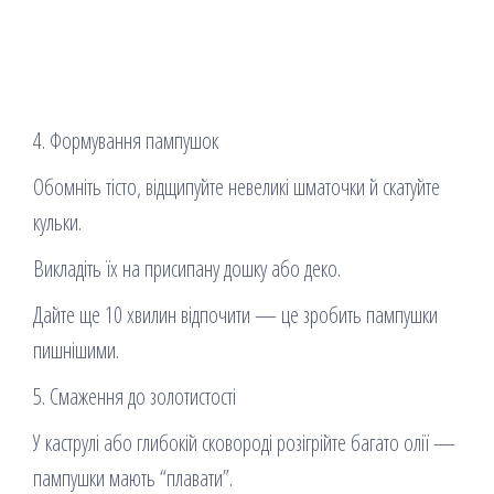
4. Формування пампушок
Обомніть тісто, відщипуйте невеликі шматочки й скатуйте
кульки.
Викладіть їх на присипану дошку або деко.
Дайте ще 10 хвилин відпочити — це зробить пампушки
пишнішими.
5. Смаження до золотистості
У каструлі або глибокій сковороді розігрійте багато олії —
пампушки мають “плавати”.