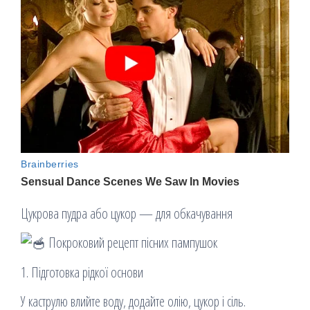
Цукрова пудра або цукор — для обкачування
Покроковий рецепт пісних пампушок
1. Підготовка рідкої основи
У каструлю влийте воду, додайте олію, цукор і сіль.