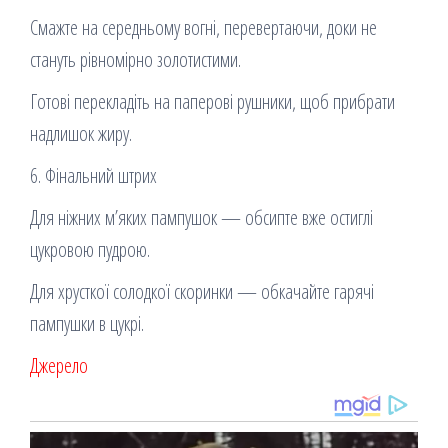
Смажте на середньому вогні, перевертаючи, доки не
стануть рівномірно золотистими.
Готові перекладіть на паперові рушники, щоб прибрати
надлишок жиру.
6. Фінальний штрих
Для ніжних м’яких пампушок — обсипте вже остиглі
цукровою пудрою.
Для хрусткої солодкої скоринки — обкачайте гарячі
пампушки в цукрі.
Джерело