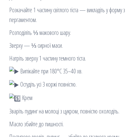
Розкачайте 1 частину світлого тіста — викладіть у форму з
пергаментом.
Розподіліть ⅓ макового шару.
Зверху — ⅓ сирної маси.
Натріть зверху 1 частину темного тіста.
Випікайте при 180°C 35–40 хв.
Остудіть усі 3 коржі повністю.
Крем
Зваріть пудинг на молоці з цукром, повністю охолодіть.
Масло збийте до пишності.
Поступово введіть пудинг — збийте до гладкого крему.