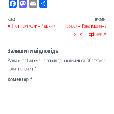
Fac
M
Em
По
eb
ast
ail
діл
oo
od
ит
Навігація
Попередній
НАЗАД
НАСТУПН.
Наст
Пісні пампушки «Різдвяні»
k
on
ис
Пляцок «П’яна вишня» з
записів
запис
запи
я
желе та горіхами
Залишити відповідь
Ваша e-mail адреса не оприлюднюватиметься.
Обов’язкові
поля позначені
*
Коментар
*