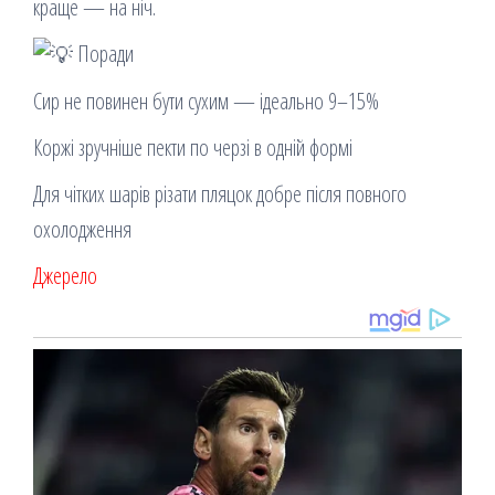
краще — на ніч.
Поради
Сир не повинен бути сухим — ідеально 9–15%
Коржі зручніше пекти по черзі в одній формі
Для чітких шарів різати пляцок добре після повного
охолодження
Джерело