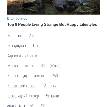
Борошно — 250 г
Розпушувач — 10 г
Карамельний крем:
Масло вершкове — 300 г (м’яке)
Варене згущене молоко — 250 г
Вершковий крекер — ½ пачки
Шоколадний крекер — ½ пачки
Арахіс смажений — 200 г