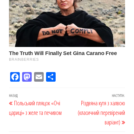
Fac
M
Em
По
eb
ast
ail
діл
oo
od
ит
Навігація
Попередній
НАЗАД
НАСТУПН.
Наст
Польський пляцок «Очі
k
on
ис
Різдвяна кутя з халвою
записів
запис
запи
цариці» з желе та печивом
я
(класичний перевірений
варіант)