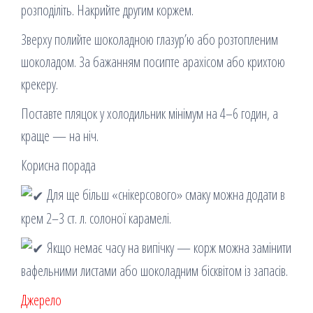
розподіліть. Накрийте другим коржем.
Зверху полийте шоколадною глазур’ю або розтопленим
шоколадом. За бажанням посипте арахісом або крихтою
крекеру.
Поставте пляцок у холодильник мінімум на 4–6 годин, а
краще — на ніч.
Корисна порада
Для ще більш «снікерсового» смаку можна додати в
крем 2–3 ст. л. солоної карамелі.
Якщо немає часу на випічку — корж можна замінити
вафельними листами або шоколадним бісквітом із запасів.
Джерело