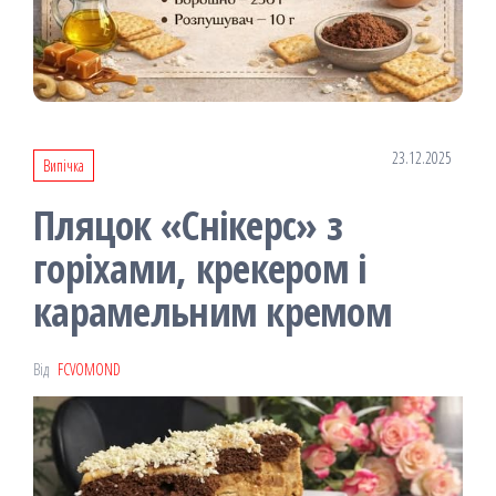
23.12.2025
Випічка
Пляцок «Снікерс» з
горіхами, крекером і
карамельним кремом
Від
FCVOMOND