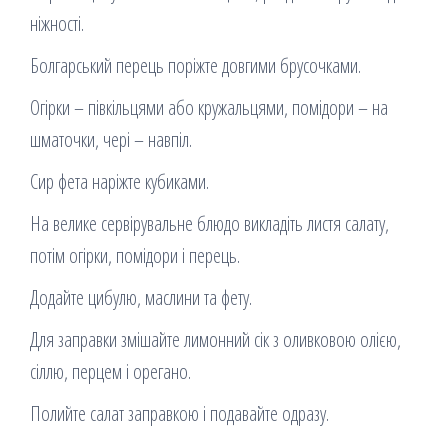
ніжності.
Болгарський перець поріжте довгими брусочками.
Огірки – півкільцями або кружальцями, помідори – на
шматочки, чері – навпіл.
Сир фета наріжте кубиками.
На велике сервірувальне блюдо викладіть листя салату,
потім огірки, помідори і перець.
Додайте цибулю, маслини та фету.
Для заправки змішайте лимонний сік з оливковою олією,
сіллю, перцем і орегано.
Полийте салат заправкою і подавайте одразу.