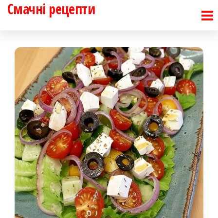
Смачні рецепти
Перейти
до
контенту