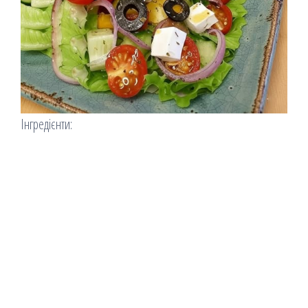
І
нгредієнти: