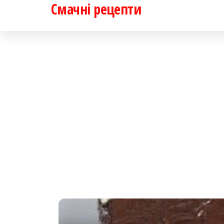
Смачні рецепти
Перейти
до
контенту