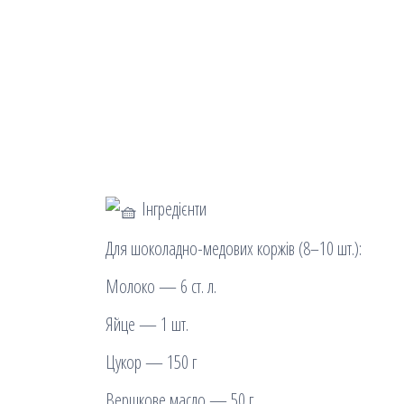
Інгредієнти
Для шоколадно-медових коржів (8–10 шт.):
Молоко — 6 ст. л.
Яйце — 1 шт.
Цукор — 150 г
Вершкове масло — 50 г