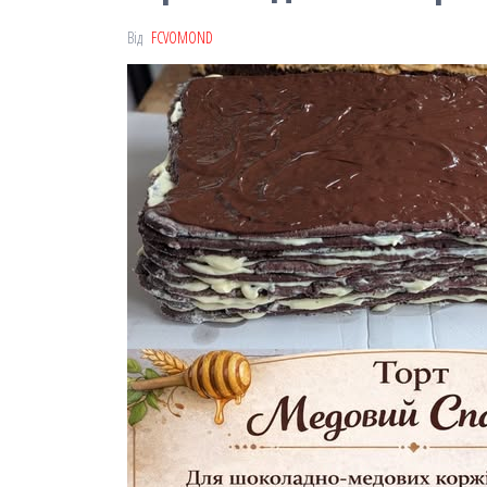
Від
FCVOMOND