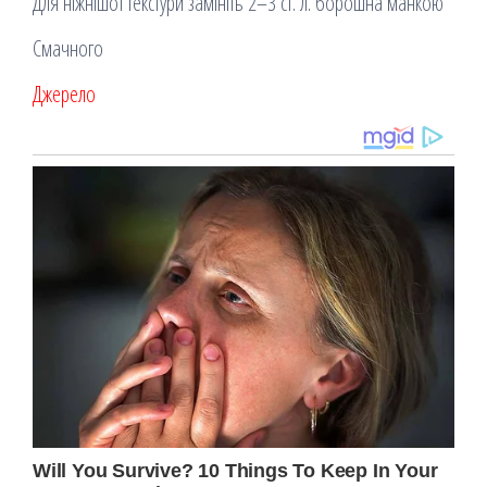
Для ніжнішої текстури замініть 2–3 ст. л. борошна манкою
Смачного
Джерело