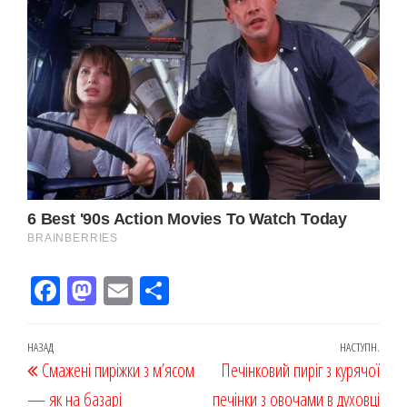
Fac
M
Em
По
eb
ast
ail
діл
oo
od
ит
Навігація
Попередній
НАЗАД
НАСТУПН.
Наст
Смажені пиріжки з м’ясом
k
on
ис
Печінковий пиріг з курячої
записів
запис
запи
— як на базарі
я
печінки з овочами в духовці