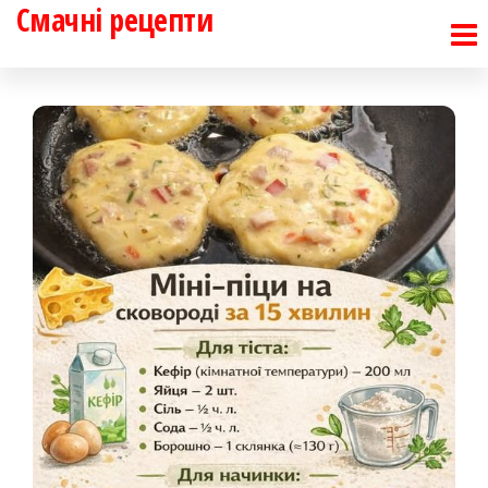
Смачні рецепти
Перейти
до
контенту