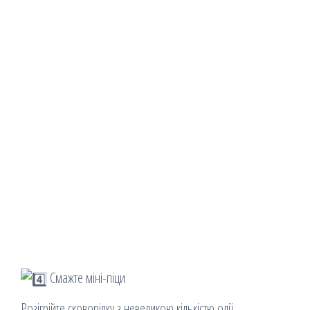
Смажте міні-піци
Розігрійте сковорідку з невеликою кількістю олії.