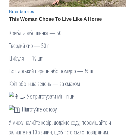
Ковбаса або шинка — 50 г
Твердий сир — 50 г
Цибуля — ½ шт.
Болгарський перець або помідор — ½ шт.
Кріп або інша зелень — за смаком
Як приготувати міні-піци
Підготуйте основу
У миску налийте кефір, додайте соду, перемішайте й
залиште на 10 хвилин, щоб тісто стало повітряним.