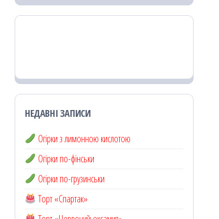
НЕДАВНІ ЗАПИСИ
Огірки з лимонною кислотою
Огірки по-фінськи
Огірки по-грузинськи
Торт «Спартак»
Торт «Червоний оксамит»