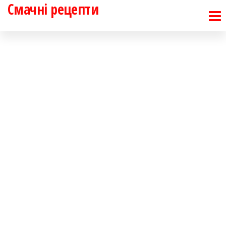
Смачні рецепти
Перейти
до
контенту