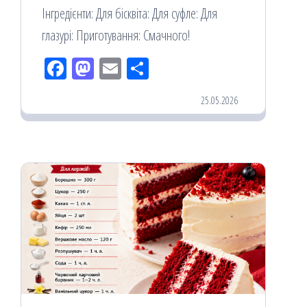
Інгредієнти: Для бісквіта: Для суфле: Для
глазурі: Приготування: Смачного!
Fac
M
Em
По
eb
ast
ail
діл
25.05.2026
oo
od
ит
k
on
ис
я