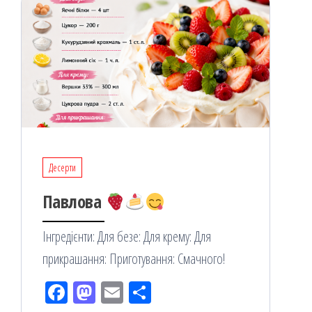
Десерти
Павлова
Інгредієнти: Для безе: Для крему: Для
прикрашання: Приготування: Смачного!
Fac
M
Em
По