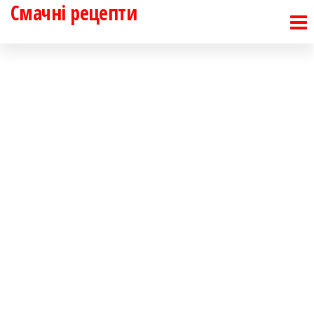
Смачні рецепти
Перейти
до
контенту