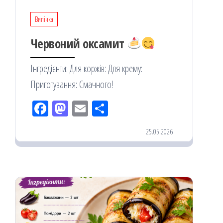
Випічка
Червоний оксамит
Інгредієнти: Для коржів: Для крему:
Приготування: Смачного!
Fac
M
Em
По
eb
ast
ail
діл
25.05.2026
oo
od
ит
k
on
ис
я