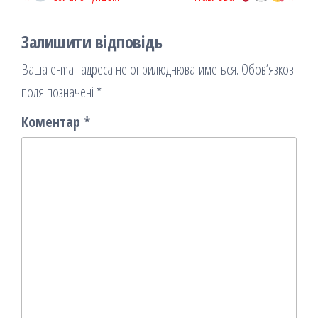
k
on
ис
записів
запис
запи
я
Залишити відповідь
Ваша e-mail адреса не оприлюднюватиметься.
Обов’язкові
поля позначені
*
Коментар
*