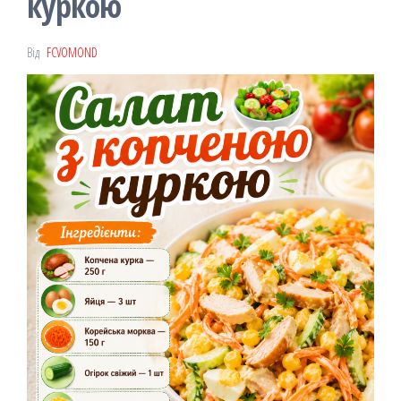
куркою
Від
FCVOMOND