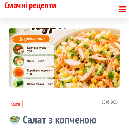
Смачні рецепти
Перейти
до
контенту
25.05.2026
Салати
Салат з копченою