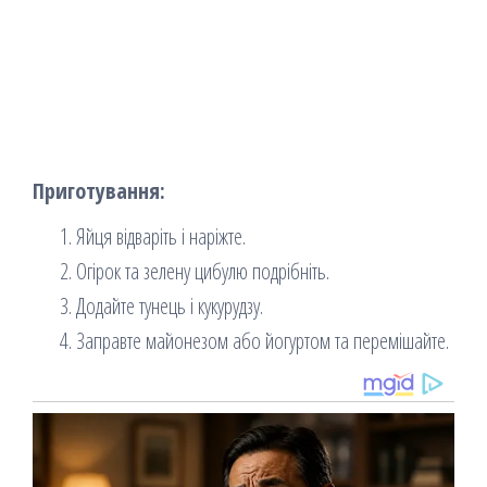
Приготування:
Яйця відваріть і наріжте.
Огірок та зелену цибулю подрібніть.
Додайте тунець і кукурудзу.
Заправте майонезом або йогуртом та перемішайте.