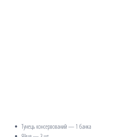
Тунець консервований — 1 банка
Яйця — 3 шт