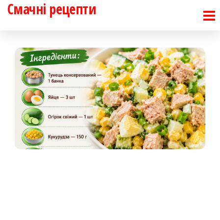
Смачні рецепти
Перейти
до
контенту