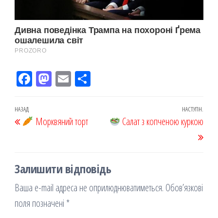
Fac
M
Em
По
eb
ast
ail
діл
oo
od
ит
Навігація
Попередній
НАЗАД
НАСТУПН.
Наст
k
Морквяний торт
on
ис
Салат з копченою куркою
записів
запис
запи
я
Залишити відповідь
Ваша e-mail адреса не оприлюднюватиметься.
Обов’язкові
поля позначені
*